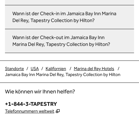
Wann ist der Check-in im Jamaica Bay Inn Marina
Del Rey, Tapestry Collection by Hilton?
Wann ist der Check-out im Jamaica Bay Inn
Marina Del Rey, Tapestry Collection by Hilton?
Standorte
/
USA
/
Kalifornien
/
Marina del Rey Hotels
/
Jamaica Bay Inn Marina Del Rey, Tapestry Collection by Hilton
Wie können wir Ihnen helfen?
Telefon:
+1-844-3-TAPESTRY
,
Öffnet eine neue Registerkarte
Telefonnummern weltweit
x
Facebook
Instagram
,
Öffnet eine neue Registerkarte
,
Öffnet eine neue Registerkarte
,
Öffnet eine neue Registerkarte