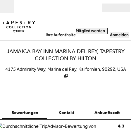
Weiter zum Inhalt
Geöffnet
Mitglied werden
Ihre Aufenthalte
Anmelden
JAMAICA BAY INN MARINA DEL REY, TAPESTRY
COLLECTION BY HILTON
,
Ö
4175 Admiralty Way, Marina del Rey, Kalifornien, 90292, USA
1 von 12
1
/
12
Vorheriges Bild
Nächstes Bild
Kontakt
Bewertungen
Kontakt
Ankunftszeit
4,3