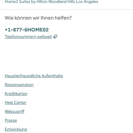
Home2 Suites by Hilton Woodland Hills Los Angeles
Wie können wir Ihnen helfen?
Telefon:
+1-877-6HOME02
,
Öffnet eine neue Registerkarte
Telefonnummern weltweit
x
Facebook
Instagram
,
Öffnet eine neue Registerkarte
,
Öffnet eine neue Registerkarte
,
Öffnet eine neue Registerkarte
Haustierfreundliche Aufenthalte
Reiseinspiration
Kreditkarten
Help Center
Webzugriff
Presse
Entwicklung