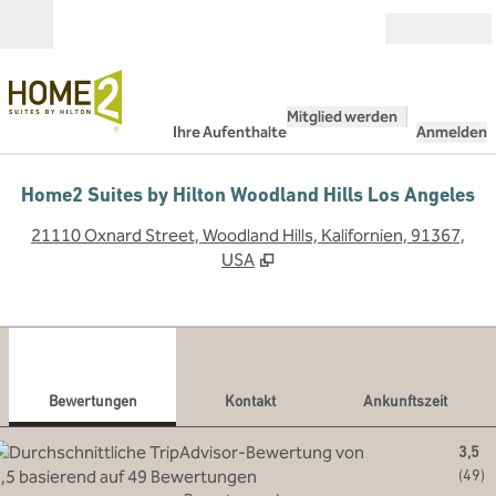
Weiter zum Inhalt
Geöffnet
Mitglied werden
Ihre Aufenthalte
Anmelden
Home2 Suites by Hilton Woodland Hills Los Angeles
,
Ö
21110 Oxnard Street, Woodland Hills, Kalifornien, 91367,
USA
1
/
12
Vorheriges Bild
Näch
1 von 12
Kontakt
Bewertungen
Kontakt
Ankunftszeit
3,5
(
49
)