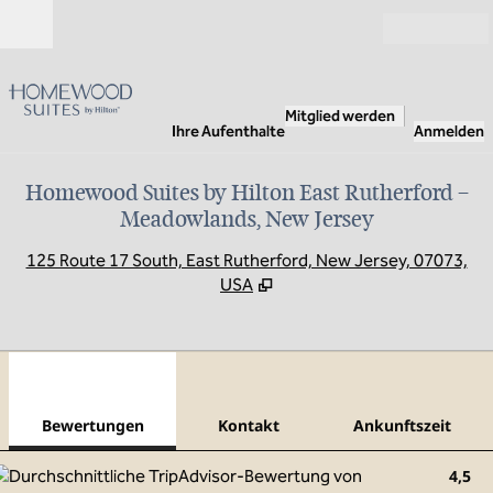
Weiter zum Inhalt
Geöffnet
Mitglied werden
Ihre Aufenthalte
Anmelden
Homewood Suites by Hilton East Rutherford –
Meadowlands, New Jersey
,
Ö
125 Route 17 South, East Rutherford, New Jersey, 07073,
USA
1
/
13
Vorheriges Bild
Näch
1 von 13
Kontakt
Bewertungen
Kontakt
Ankunftszeit
4,5