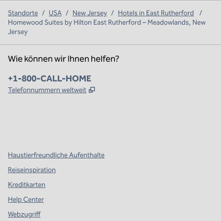
Standorte
/
USA
/
New Jersey
/
Hotels in East Rutherford
/
Homewood Suites by Hilton East Rutherford – Meadowlands, New
Jersey
Wie können wir Ihnen helfen?
Telefon:
+1-800-CALL-HOME
,
Öffnet eine neue Registerkarte
Telefonnummern weltweit
x
Facebook
Instagram
,
Öffnet eine neue Registerkarte
,
Öffnet eine neue Registerkarte
,
Öffnet eine neue Registerkarte
Haustierfreundliche Aufenthalte
Reiseinspiration
Kreditkarten
Help Center
Webzugriff