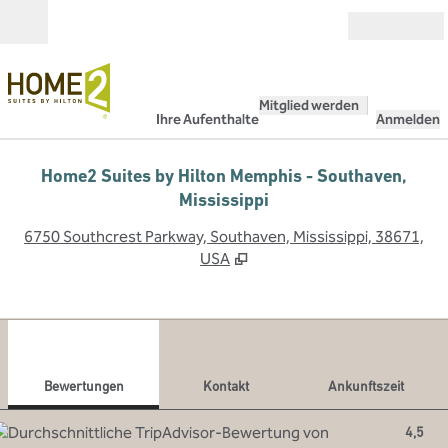
Weiter zum Inhalt
Geöffnet
Mitglied werden
Ihre Aufenthalte
Anmelden
Home2 Suites by Hilton Memphis - Southaven,
Mississippi
,
Ö
6750 Southcrest Parkway, Southaven, Mississippi, 38671,
USA
1
/
12
Vorheriges Bild
Näch
1 von 12
Kontakt
Bewertungen
Kontakt
Ankunftszeit
4,5