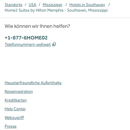
Standorte
/
USA
/
Mississippi
/
Hotels in Southaven
/
Home2 Suites by Hilton Memphis - Southaven, Mississippi
Wie können wir Ihnen helfen?
Telefon:
+1-877-6HOME02
,
Öffnet eine neue Registerkarte
Telefonnummern weltweit
x
Facebook
Instagram
,
Öffnet eine neue Registerkarte
,
Öffnet eine neue Registerkarte
,
Öffnet eine neue Registerkarte
Haustierfreundliche Aufenthalte
Reiseinspiration
Kreditkarten
Help Center
Webzugriff
Presse