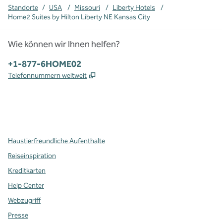
Standorte
/
USA
/
Missouri
/
Liberty Hotels
/
Home2 Suites by Hilton Liberty NE Kansas City
Wie können wir Ihnen helfen?
Telefon:
+1-877-6HOME02
,
Öffnet eine neue Registerkarte
Telefonnummern weltweit
x
Facebook
Instagram
,
Öffnet eine neue Registerkarte
,
Öffnet eine neue Registerkarte
,
Öffnet eine neue Registerkarte
Haustierfreundliche Aufenthalte
Reiseinspiration
Kreditkarten
Help Center
Webzugriff
Presse