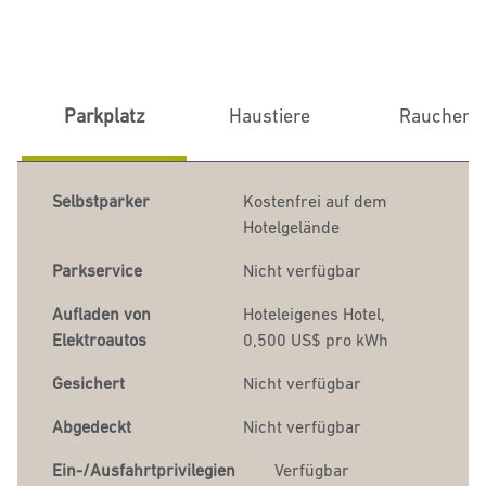
Parkplatz
Haustiere
Raucher
Selbstparker
Kostenfrei auf dem
Hotelgelände
Parkservice
Nicht verfügbar
Aufladen von
Hoteleigenes Hotel,
Elektroautos
0
,500 US$ pro kWh
Gesichert
Nicht verfügbar
Abgedeckt
Nicht verfügbar
Ein-/Ausfahrtprivilegien
Verfügbar