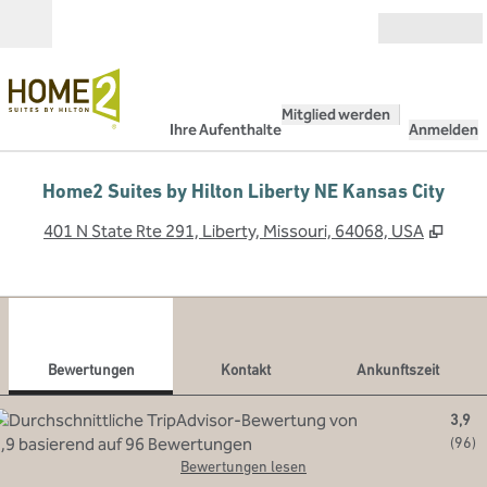
Weiter zum Inhalt
Geöffnet
Mitglied werden
Ihre Aufenthalte
Anmelden
Home2 Suites by Hilton Liberty NE Kansas City
,
Öffn
401 N State Rte 291, Liberty, Missouri, 64068, USA
1
/
12
Vorheriges Bild
Näch
1 von 12
Kontakt
Bewertungen
Kontakt
Ankunftszeit
3,9
(
96
)
Bewertungen lesen