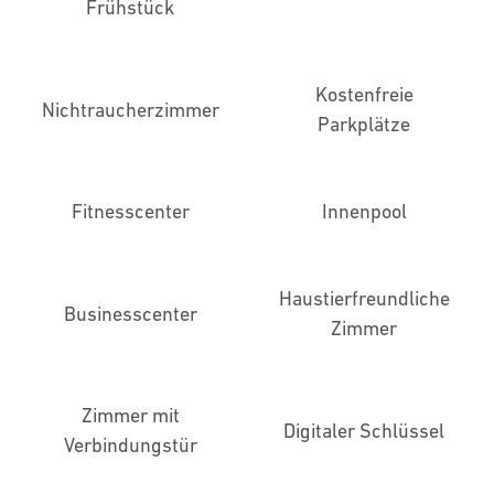
Frühstück
Kostenfreie
Nichtraucher­zimmer
Parkplätze
Fitnesscenter
Innenpool
Haustier­freundliche
Business­center
Zimmer
Zimmer mit
Digitaler Schlüssel
Verbindungstür