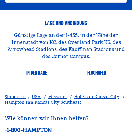
LAGE UND ANBINDUNG
Günstige Lage an der I-435, in der Nähe der
Innenstadt von KC, des Overland Park KS, des
Arrowhead Stadions, des Kauffman Stadions und
des Cerner Campus.
IN DER NÄHE
FLUGHÄFEN
Standorte
/
USA
/
Missouri
/
Hotels in Kansas City
/
Hampton Inn Kansas City Southeast
Wie können wir Ihnen helfen?
Telefon:
+1-800-HAMPTON