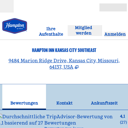
Weiter zum Inhalt
Geöffnet
Mitglied
Ihre
werden
Aufenthalte
Anmelden
HAMPTON INN KANSAS CITY SOUTHEAST
,
Ö
9484 Marion Ridge Drive, Kansas City, Missouri,
64137, USA
1
/
12
Vorheriges Bild
Näc
1 von 12
Kontakt
Bewertungen
Kontakt
Ankunftszeit
4,1
(
27
)