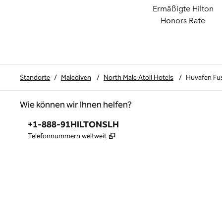
Ermäßigte Hilton
Honors Rate
Standorte
/
Malediven
/
North Male Atoll Hotels
/
Huvafen Fus
Wie können wir Ihnen helfen?
Telefon:
+1-888-91HILTONSLH
,
Öffnet eine neue Registerkar
Telefonnummern weltweit