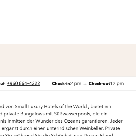
1 von 12
1
/
12
Vorheriges Bild
Nächstes Bild
efon
+960 664-4222
2 pm
→
12 pm
Check-in
Check-out
uf
d von Small Luxury Hotels of the World , bietet ein
d private Bungalows mit Süßwasserpools, die ein
ebnis inmitten der Wunder des Ozeans garantieren. Jeder
 ergänzt durch einen unterirdischen Weinkeller. Private
n Sie, während Sie die Schönheit von Dream Island