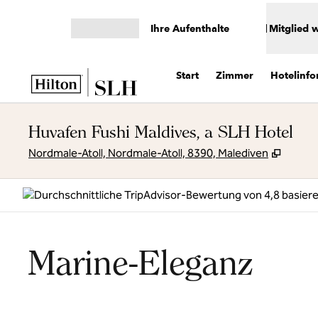
Weiter zum Inhalt
Ihre Aufenthalte
Mitglied 
Menü öffnen
Start
Zimmer
Hotelinf
Huvafen Fushi Maldives, a SLH Hotel
,
Öffnet
Nordmale-Atoll, Nordmale-Atoll, 8390, Malediven
Marine-Eleganz