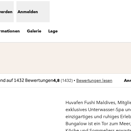
werden
Anmelden
ormationen
Galerie
Lage
 eine neue Registerkarte
Tel
•
4,8
(
1432
)
Bewertungen lesen
Anr
Huvafen Fushi Maldives, Mitglie
exklusives Unterwasser-Spa un
einzigartiges und ruhiges Erl
Bungalow ist ein Tor zum Meer,
Köche und Sommeliers erwarte