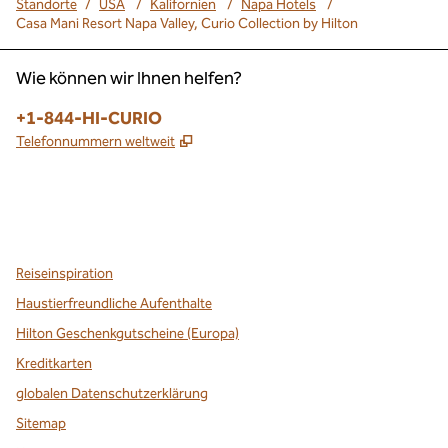
Standorte
/
USA
/
Kalifornien
/
Napa Hotels
/
Casa Mani Resort Napa Valley, Curio Collection by Hilton
Wie können wir Ihnen helfen?
Telefon:
+1-844-HI-CURIO
,
Öffnet eine neue Registerkarte
Telefonnummern weltweit
x
Facebook
Instagram
,
Öffnet eine neue Registerkarte
,
Öffnet eine neue Registerkarte
,
Öffnet eine neue Registerkarte
Reiseinspiration
Haustierfreundliche Aufenthalte
Hilton Geschenkgutscheine (Europa)
Kreditkarten
globalen Datenschutzerklärung
Sitemap