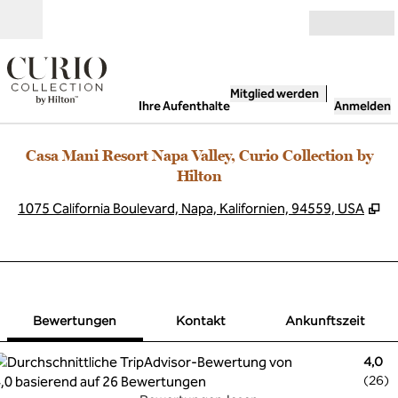
Weiter zum Inhalt
Geöffnet
Mitglied werden
Ihre Aufenthalte
Anmelden
Casa Mani Resort Napa Valley, Curio Collection by
Hilton
,
Ö
1075 California Boulevard, Napa, Kalifornien, 94559, USA
1 von 6
1
/
6
Vorheriges Bild
Nächstes Bil
Kontakt
Bewertungen
Kontakt
Ankunftszeit
4,0
(
26
)