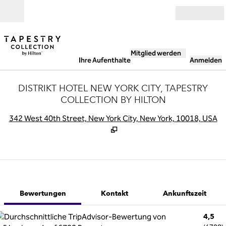
Weiter zum Inhalt
Geöffnet
Mitglied werden
Ihre Aufenthalte
Anmelden
DISTRIKT HOTEL NEW YORK CITY, TAPESTRY
COLLECTION BY HILTON
,
Ö
342 West 40th Street, New York City, New York, 10018, USA
1 von 11
1
/
11
Vorheriges Bild
Nächstes Bild
Kontakt
Bewertungen
Kontakt
Ankunftszeit
4,5