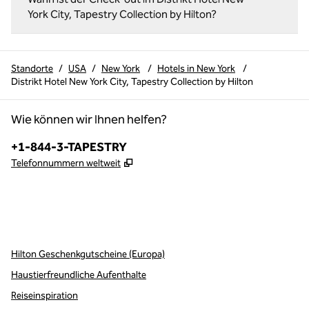
York City, Tapestry Collection by Hilton?
Standorte
/
USA
/
New York
/
Hotels in New York
/
Distrikt Hotel New York City, Tapestry Collection by Hilton
Wie können wir Ihnen helfen?
Telefon:
+1-844-3-TAPESTRY
,
Öffnet eine neue Registerkarte
Telefonnummern weltweit
x
Facebook
Instagram
,
Öffnet eine neue Registerkarte
,
Öffnet eine neue Registerkarte
,
Öffnet eine neue Registerkarte
Hilton Geschenkgutscheine (Europa)
Haustierfreundliche Aufenthalte
Reiseinspiration