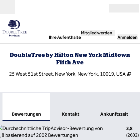
Weiter zum Inhalt
Geöffnet
Mitglied werden
Ihre Aufenthalte
Anmelden
DoubleTree by Hilton New York Midtown
Fifth Ave
,
Öff
25 West 51st Street, New York, New York, 10019, USA
1
/
10
Vorheriges Bild
Näch
1 von 10
Kontakt
Bewertungen
Kontakt
Ankunftszeit
3,8
(
2602
)