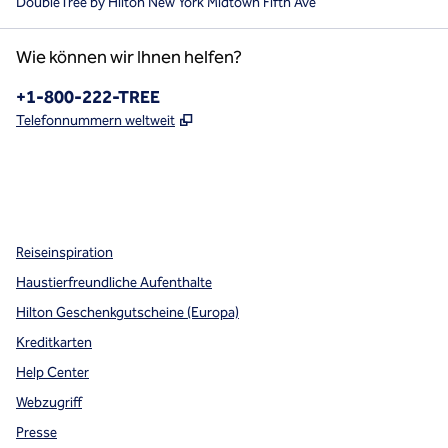
DoubleTree by Hilton New York Midtown Fifth Ave
Wie können wir Ihnen helfen?
Telefon:
+1-800-222-TREE
,
Öffnet eine neue Registerkarte
Telefonnummern weltweit
x
Facebook
Instagram
,
Öffnet eine neue Registerkarte
,
Öffnet eine neue Registerkarte
,
Öffnet eine neue Registerkarte
Reiseinspiration
Haustierfreundliche Aufenthalte
Hilton Geschenkgutscheine (Europa)
Kreditkarten
Help Center
Webzugriff
Presse