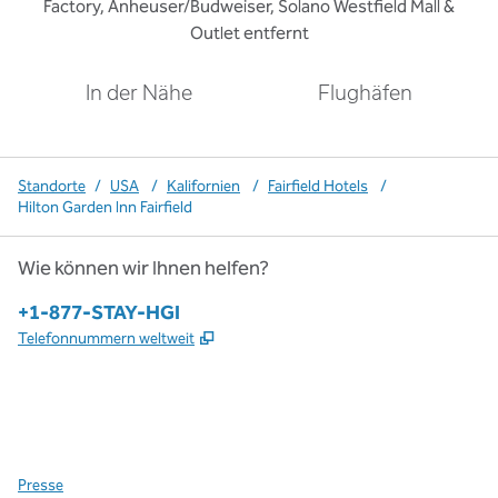
Factory, Anheuser/Budweiser, Solano Westfield Mall &
Outlet entfernt
In der Nähe
Flughäfen
Standorte
/
USA
/
Kalifornien
/
Fairfield Hotels
/
Hilton Garden Inn Fairfield
Wie können wir Ihnen helfen?
Telefon:
+1-877-STAY-HGI
,
Öffnet eine neue Registerkarte
Telefonnummern weltweit
x
Facebook
Instagram
,
Öffnet eine neue Registerkarte
,
Öffnet eine neue Registerkarte
,
Öffnet eine neue Registerkarte
Presse