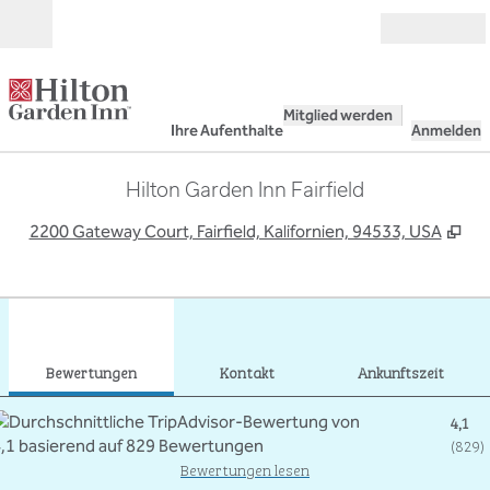
Weiter zum Inhalt
Geöffnet
Mitglied werden
Ihre Aufenthalte
Anmelden
Hilton Garden Inn Fairfield
,
Öf
2200 Gateway Court, Fairfield, Kalifornien, 94533, USA
1
/
12
Vorheriges Bild
Näch
1 von 12
Kontakt
Bewertungen
Kontakt
Ankunftszeit
4,1
(
829
)
Bewertungen lesen