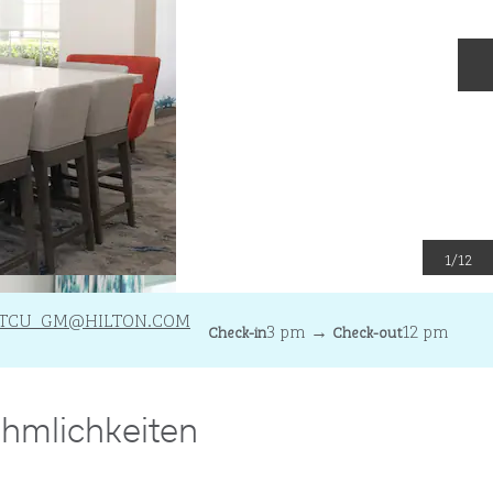
N
1
/
12
TCU_GM
@HILTON.COM
3 pm
→
12 pm
Check-in
Check-out
hmlichkeiten