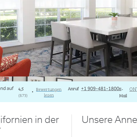
Telefon
Anruf
Email
ON
4,5
Bewertungen
+1 909-481-1800
E-
•
lesen
(
873
)
Mail
fornien in der
Unsere Anne
T