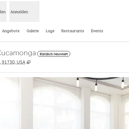
den
Anmelden
Angebote
Galerie
Lage
Restaurants
Events
 Cucamonga
Kürzlich renoviert
,
Öffnet eine neue Registerkarte
n, 91730, USA