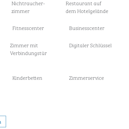
Nichtraucher­
Restaurant auf
zimmer
dem Hotelgelände
Fitnesscenter
Business­center
Zimmer mit
Digitaler Schlüssel
Verbindungstür
Kinderbetten
Zimmer­service
n