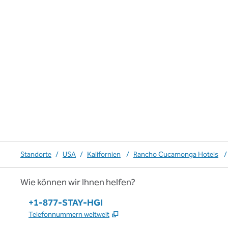
Standorte
/
USA
/
Kalifornien
/
Rancho Cucamonga Hotels
/
Wie können wir Ihnen helfen?
Telefon:
+1-877-STAY-HGI
,
Öffnet eine neue Registerkar
Telefonnummern weltweit