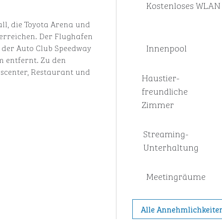
Kostenloses WLAN
all, die Toyota Arena und
erreichen. Der Flughafen
Innenpool
d der Auto Club Speedway
m entfernt. Zu den
sscenter, Restaurant und
Haustier­
freundliche
Zimmer
Streaming-
Unterhaltung
Meeting­räume
Alle Annehmlichkeite