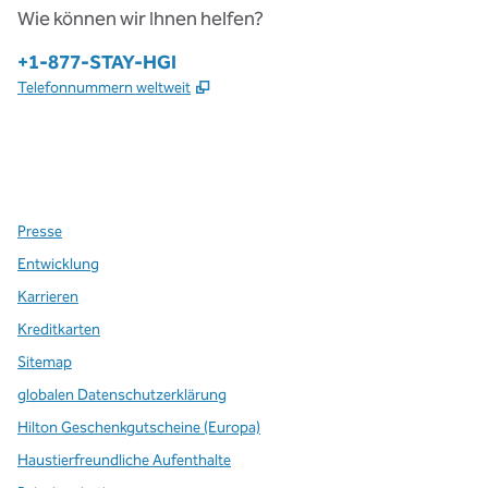
Wie können wir Ihnen helfen?
Telefon:
+1-877-STAY-HGI
,
Öffnet eine neue Registerkarte
Telefonnummern weltweit
x
Facebook
Instagram
,
Öffnet eine neue Registerkarte
,
Öffnet eine neue Registerkarte
,
Öffnet eine neue Registerkarte
Presse
Entwicklung
Karrieren
Kreditkarten
Sitemap
globalen Datenschutzerklärung
Hilton Geschenkgutscheine (Europa)
Haustierfreundliche Aufenthalte