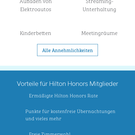
Aufladen von
Streaming-
Elektroautos
Unterhaltung
Kinderbetten
Meeting­räume
Alle Annehmlichkeiten
Vorteile für Hilton Honors Mitglieder
Ermäßigte Hilton Honors Rate
Punkte für kostenfreie Übernachtungen
und vieles mehr
Freie Zimmerwahl