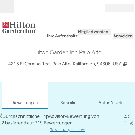
Weiter zum Inhalt
Geöffnet
Mitglied werden
Ihre Aufenthalte
Anmelden
Hilton Garden Inn Palo Alto
,
Öf
4216 El Camino Real, Palo Alto, Kalifornien, 94306, USA
1
/
12
Vorheriges Bild
Näch
1 von 12
Kontakt
Bewertungen
Kontakt
Ankunftszeit
4,2
(
719
)
Bewertungen lesen