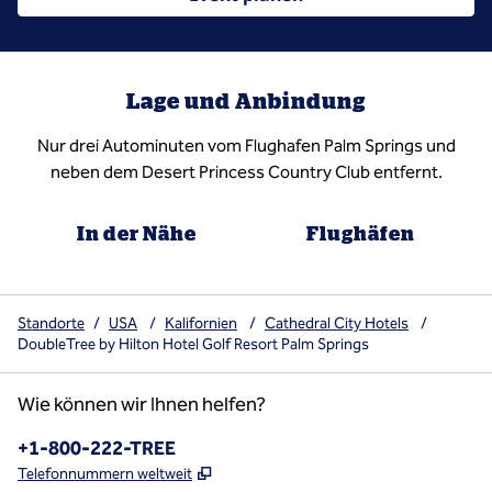
Lage und Anbindung
Nur drei Autominuten vom Flughafen Palm Springs und
neben dem Desert Princess Country Club entfernt.
In der Nähe
Flughäfen
Standorte
/
USA
/
Kalifornien
/
Cathedral City Hotels
/
DoubleTree by Hilton Hotel Golf Resort Palm Springs
Wie können wir Ihnen helfen?
Telefon:
+1-800-222-TREE
,
Öffnet eine neue Registerkarte
Telefonnummern weltweit