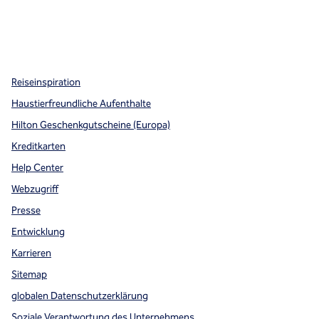
x
Facebook
Instagram
,
Öffnet eine neue Registerkarte
,
Öffnet eine neue Registerkarte
,
Öffnet eine neue Registerkarte
Reiseinspiration
Haustierfreundliche Aufenthalte
Hilton Geschenkgutscheine (Europa)
Kreditkarten
Help Center
Webzugriff
Presse
Entwicklung
Karrieren
Sitemap
globalen Datenschutzerklärung
Soziale Verantwortung des Unternehmens