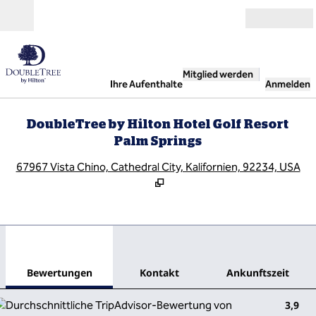
Weiter zum Inhalt
Geöffnet
Mitglied werden
Ihre Aufenthalte
Anmelden
DoubleTree by Hilton Hotel Golf Resort
Palm Springs
,
Ö
67967 Vista Chino, Cathedral City, Kalifornien, 92234, USA
1
/
12
Vorheriges Bild
Näch
1 von 12
Kontakt
Bewertungen
Kontakt
Ankunftszeit
3,9