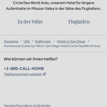
Circle/Sea World Area, unserem Hotel für längere
Aufenthalte im Mission Valley in der Nähe des Flughafens.
In der Nähe
Flughäfen
Standorte
/
USA
/
Kalifornien
/
Hotels in San Diego
/
Homewood Suites by Hilton San Diego Hotel Circle/SeaWorld Area
Wie können wir Ihnen helfen?
Telefon:
+1-800-CALL-HOME
,
Öffnet eine neue Registerkarte
Telefonnummern weltweit
x
Facebook
Instagram
,
Öffnet eine neue Registerkarte
,
Öffnet eine neue Registerkarte
,
Öffnet eine neue Registerkarte
Haustierfreundliche Aufenthalte