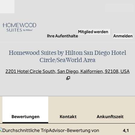
Weiter zum Inhalt
Geöffnet
Mitglied werden
Ihre Aufenthalte
Anmelden
Homewood Suites by Hilton San Diego Hotel
Circle/SeaWorld Area
,
Ö
2201 Hotel Circle South, San Diego, Kalifornien, 92108, USA
1
/
12
Vorheriges Bild
Näch
1 von 12
Kontakt
Bewertungen
Kontakt
Ankunftszeit
4,1