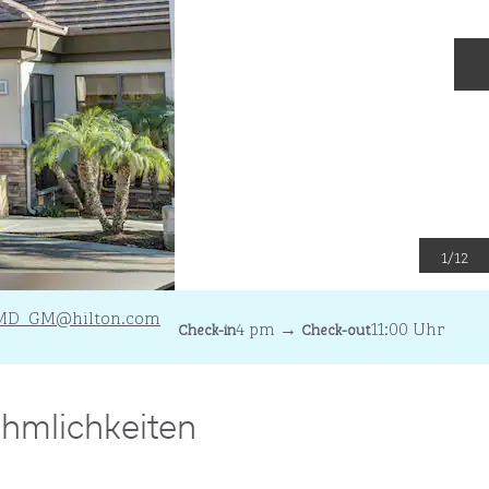
N
1
/
12
MD_GM
@hilton.com
4 pm
→
11:00 Uhr
Check-in
Check-out
hmlichkeiten