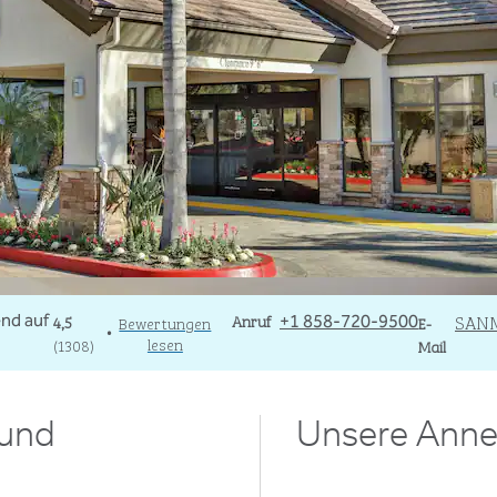
Telefon
Anruf
Email
SAN
4,5
Bewertungen
+1 858-720-9500
E-
•
lesen
(
1308
)
Mail
 und
Unsere Anne