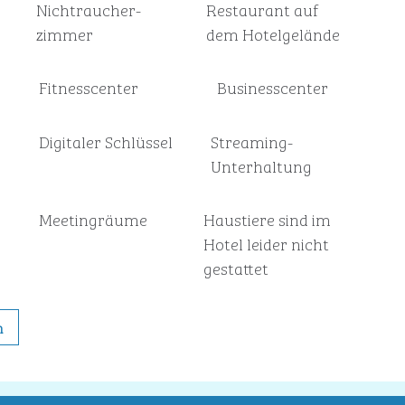
Nichtraucher­
Restaurant auf
zimmer
dem Hotelgelände
Fitnesscenter
Business­center
Digitaler Schlüssel
Streaming-
Unterhaltung
Meeting­räume
Haustiere sind im
Hotel leider nicht
gestattet
n