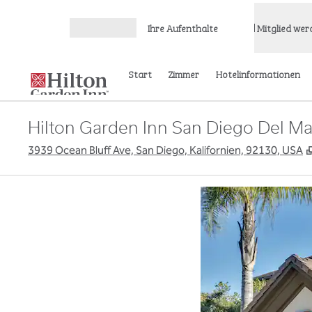
Weiter zum Inhalt
Ihre Aufenthalte
Mitglied wer
Menü öffnen
Start
Zimmer
Hotelinformationen
Hilton Garden Inn San Diego Del Ma
3939 Ocean Bluff Ave, San Diego, Kalifornien, 92130, USA