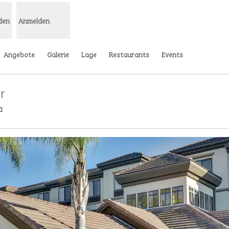
den
Anmelden
Angebote
Galerie
Lage
Restaurants
Events
r
,
Öffnet eine neue Registerkarte