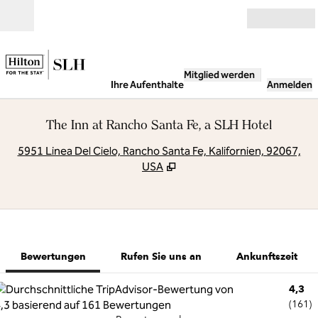
Weiter zum Inhalt
Geöffnet
Mitglied werden
Ihre Aufenthalte
Anmelden
The Inn at Rancho Santa Fe, a SLH Hotel
,
Ö
5951 Linea Del Cielo, Rancho Santa Fe, Kalifornien, 92067,
USA
1 von 12
1
/
12
Vorheriges Bild
Nächstes Bild
Rufen Sie uns an
Bewertungen
Rufen Sie uns an
Ankunftszeit
4,3
(
161
)