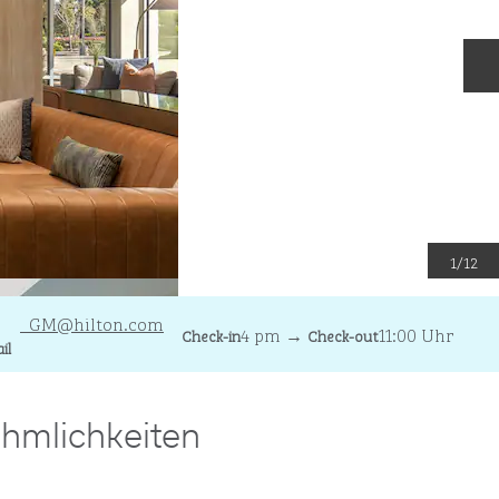
N
1
/
12
-MailSBAHA
_GM
@hilton.com
4 pm
→
11:00 Uhr
Check-in
Check-out
il
hmlichkeiten