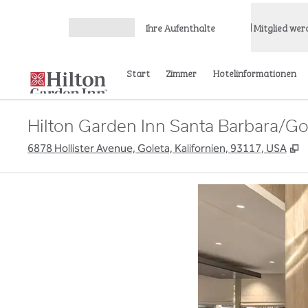
Weiter zum Inhalt
Ihre Aufenthalte
Mitglied wer
Menü öffnen
Start
Zimmer
Hotelinformationen
Hilton Garden Inn Santa Barbara/Go
,
6878 Hollister Avenue, Goleta, Kalifornien, 93117, USA