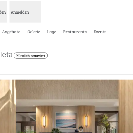
den
Anmelden
Angebote
Galerie
Lage
Restaurants
Events
leta
Kürzlich renoviert
Öffnet eine neue Registerkarte