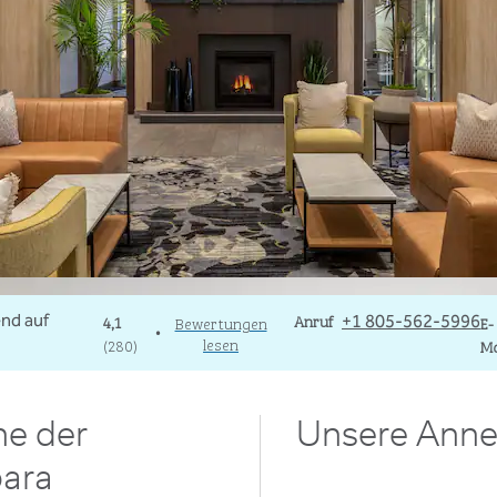
Telefon
Anruf
E
4,1
Bewertungen
+1 805-562-5996
E-
•
lesen
(
280
)
Ma
he der
Unsere Anne
bara