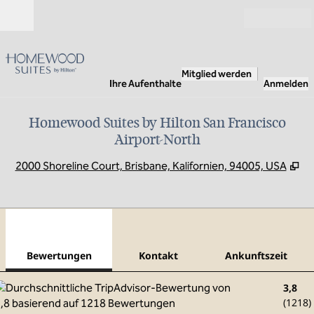
Weiter zum Inhalt
Geöffnet
Mitglied werden
Ihre Aufenthalte
Anmelden
Homewood Suites by Hilton San Francisco
Airport-North
,
Öf
2000 Shoreline Court, Brisbane, Kalifornien, 94005, USA
1
/
12
Vorheriges Bild
Näch
1 von 12
Kontakt
Bewertungen
Kontakt
Ankunftszeit
3,8
(
1218
)