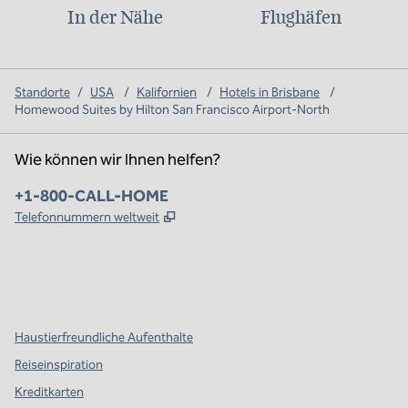
In der Nähe
Flughäfen
Standorte
/
USA
/
Kalifornien
/
Hotels in Brisbane
/
Homewood Suites by Hilton San Francisco Airport-North
Wie können wir Ihnen helfen?
Telefon:
+1-800-CALL-HOME
,
Öffnet eine neue Registerkarte
Telefonnummern weltweit
x
Facebook
Instagram
,
Öffnet eine neue Registerkarte
,
Öffnet eine neue Registerkarte
,
Öffnet eine neue Registerkarte
Haustierfreundliche Aufenthalte
Reiseinspiration
Kreditkarten