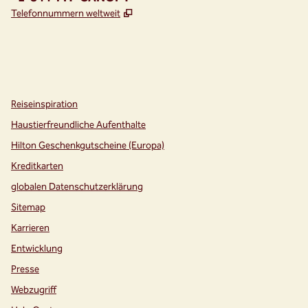
,
Öffnet eine neue Registerkarte
Telefonnummern weltweit
Instagram
Facebook
,
Öffnet eine neue Registerkarte
,
Öffnet eine neue Registerkarte
Reiseinspiration
Haustierfreundliche Aufenthalte
Hilton Geschenkgutscheine (Europa)
Kreditkarten
globalen Datenschutzerklärung
Sitemap
Karrieren
Entwicklung
Presse
Webzugriff