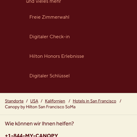
und vieles mehr
Freie Zimmerwahl
Digitaler Check-in
Hilton Honors Erlebnisse
Digitaler Schlüssel
Standorte
/
USA
/
Kalifornien
/
Hotels in San Francisco
/
Canopy by Hilton San Francisco SoMa
Wie können wir Ihnen helfen?
Telefon:
+1-844-MY-CANOPY