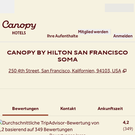
Weiter zum Inhalt
Geöffnet
Mitglied werden
Ihre Aufenthalte
Anmelden
CANOPY BY HILTON SAN FRANCISCO
SOMA
,
Öff
250 4th Street, San Francisco, Kalifornien, 94103, USA
1 von 12
1
/
12
Vorheriges Bild
Nächstes Bild
Kontakt
Bewertungen
Kontakt
Ankunftszeit
4,2
(
349
)