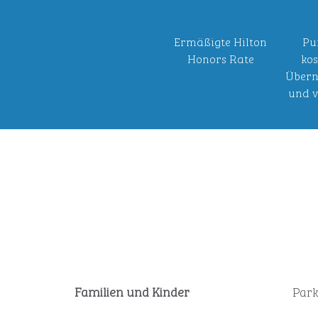
Ermäßigte Hilton
Pu
Honors Rate
kos
Übern
und v
Familien und Kinder
Park