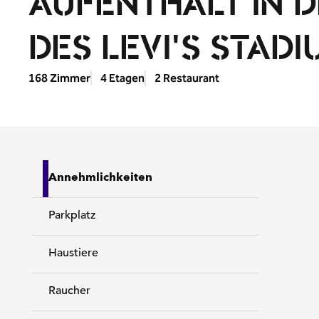
AUFENTHALT IN 
DES LEVI'S STADI
168 Zimmer
4 Etagen
2 Restaurant
Annehmlichkeiten
Parkplatz
Haustiere
Raucher