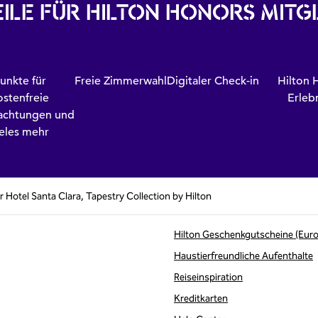
ILE FÜR HILTON HONORS MITG
unkte für
Freie Zimmerwahl
Digitaler Check-in
Hilton 
ostenfreie
Erleb
achtungen und
ieles mehr
r Hotel Santa Clara, Tapestry Collection by Hilton
Hilton Geschenkgutscheine (Eur
Haustierfreundliche Aufenthalte
Reiseinspiration
te
Kreditkarten