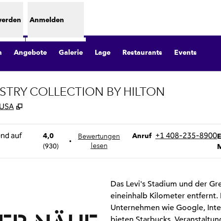
werden
Anmelden
n
Angebote
Galerie
Lage
Restaurants
Events
STRY COLLECTION BY HILTON
,
Öffnet eine neue Registerkarte
 USA
Telefon
E
+1 408-235-8900
4,0
Anruf
Bewertungen
E
•
(
930
)
lesen
M
Das Levi's Stadium und der Gr
eineinhalb Kilometer entfernt.
Unternehmen wie Google, Intel
bieten Starbucks, Veranstaltu