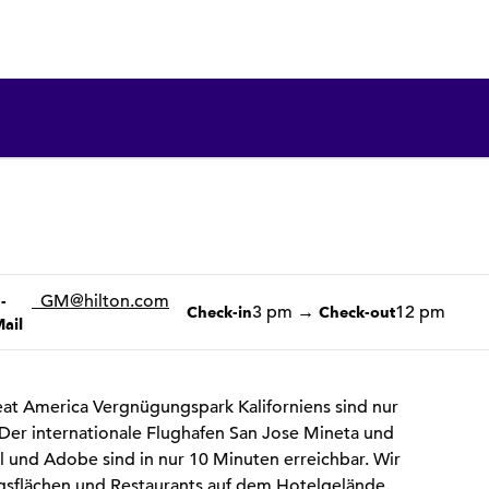
1 von 12
1
/
12
Vorheriges Bild
Nächstes Bild
-MailSJCAV
_GM
@hilton.com
-
3 pm
→
12 pm
Check-in
Check-out
ail
eat America Vergnügungspark Kaliforniens sind nur
 Der internationale Flughafen San Jose Mineta und
 und Adobe sind in nur 10 Minuten erreichbar. Wir
ngsflächen und Restaurants auf dem Hotelgelände.