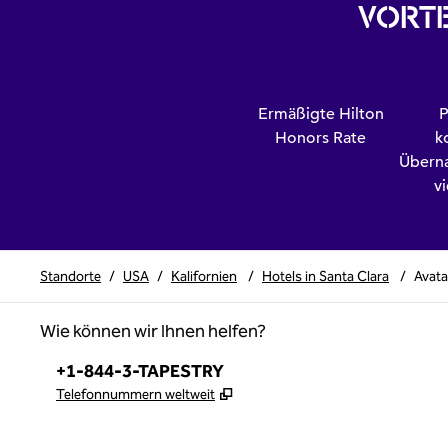
VORTE
Ermäßigte Hilton
P
Honors Rate
k
Übern
v
Standorte
/
USA
/
Kalifornien
/
Hotels in Santa Clara
/
Avata
Wie können wir Ihnen helfen?
Telefon:
+1-844-3-TAPESTRY
,
Öffnet eine neue Registerkar
Telefonnummern weltweit