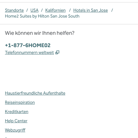
Standorte
/
USA
/
Kalifornien
/
Hotels in San Jose
/
Home2 Suites by Hilton San Jose South
Wie können wir Ihnen helfen?
Telefon:
+1-877-6HOME02
,
Öffnet eine neue Registerkarte
Telefonnummern weltweit
x
Facebook
Instagram
,
Öffnet eine neue Registerkarte
,
Öffnet eine neue Registerkarte
,
Öffnet eine neue Registerkarte
Haustierfreundliche Aufenthalte
Reiseinspiration
Kreditkarten
Help Center
Webzugriff