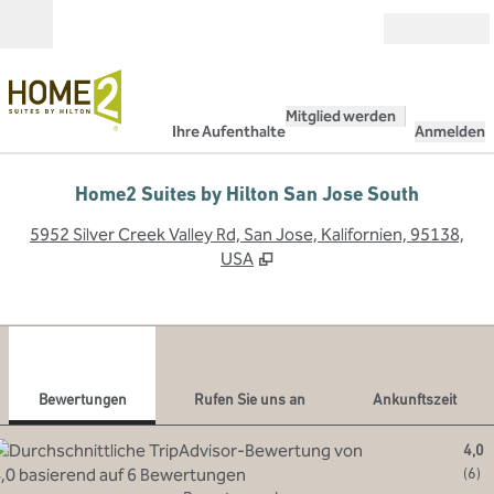
Weiter zum Inhalt
Geöffnet
Mitglied werden
Ihre Aufenthalte
Anmelden
Home2 Suites by Hilton San Jose South
,
Ö
5952 Silver Creek Valley Rd, San Jose, Kalifornien, 95138,
USA
1
/
9
Vorheriges Bild
Näch
1 von 9
Rufen Sie uns an
Bewertungen
Rufen Sie uns an
Ankunftszeit
4,0
(
6
)