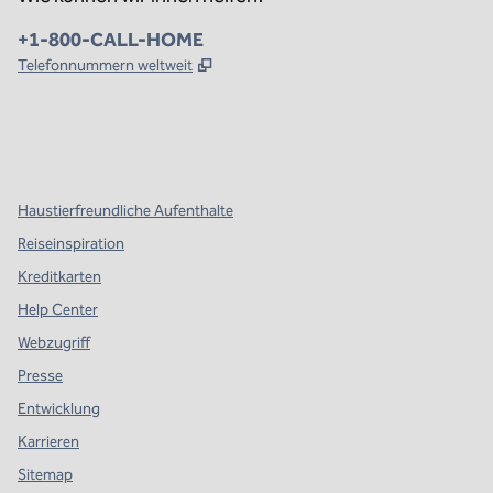
Telefon:
+1-800-CALL-HOME
,
Öffnet eine neue Registerkarte
Telefonnummern weltweit
x
Facebook
Instagram
,
Öffnet eine neue Registerkarte
,
Öffnet eine neue Registerkarte
,
Öffnet eine neue Registerkarte
Haustierfreundliche Aufenthalte
Reiseinspiration
Kreditkarten
Help Center
Webzugriff
Presse
Entwicklung
Karrieren
Sitemap