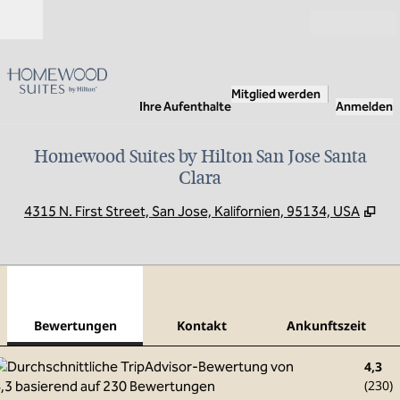
Weiter zum Inhalt
Geöffnet
Mitglied werden
Ihre Aufenthalte
Anmelden
Homewood Suites by Hilton San Jose Santa
Clara
,
Öf
4315 N. First Street, San Jose, Kalifornien, 95134, USA
1
/
12
Vorheriges Bild
Näch
1 von 12
Kontakt
Bewertungen
Kontakt
Ankunftszeit
4,3
(
230
)