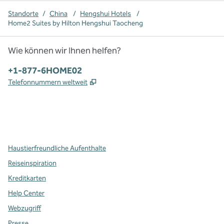
Standorte
/
China
/
Hengshui Hotels
/
Home2 Suites by Hilton Hengshui Taocheng
Wie können wir Ihnen helfen?
Telefon:
+1-877-6HOME02
,
Öffnet eine neue Registerkarte
Telefonnummern weltweit
x
Facebook
Instagram
,
Öffnet eine neue Registerkarte
,
Öffnet eine neue Registerkarte
,
Öffnet eine neue Registerkarte
Haustierfreundliche Aufenthalte
Reiseinspiration
Kreditkarten
Help Center
Webzugriff
Presse