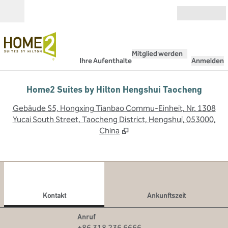
Weiter zum Inhalt
Geöffnet
Mitglied werden
Ihre Aufenthalte
Anmelden
Home2 Suites by Hilton Hengshui Taocheng
,
Ö
Gebäude S5, Hongxing Tianbao Commu-Einheit, Nr. 1308
Yucai South Street, Taocheng District, Hengshui, 053000,
China
1
/
12
Vorheriges Bild
Näch
1 von 12
Kontakt
Kontakt
Ankunftszeit
Telefon
Anruf
+86 318 236 6666