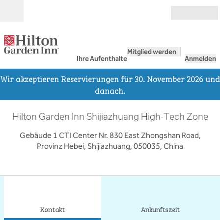
Weiter zum Inhalt
Geöffnet
Mitglied werden
Ihre Aufenthalte
Anmelden
Wir akzeptieren Reservierungen für 30. November 2026 und
danach.
Hilton Garden Inn Shijiazhuang High-Tech Zone
Gebäude 1 CTI Center Nr. 830 East Zhongshan Road,
Provinz Hebei, Shijiazhuang, 050035, China
1
/
8
Vorheriges Bild
Näch
1 von 8
Kontakt
Kontakt
Ankunftszeit