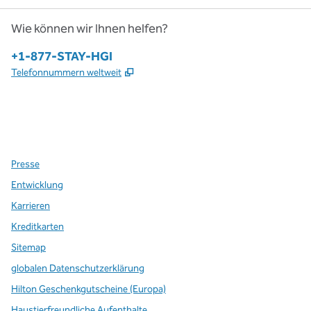
Wie können wir Ihnen helfen?
Telefon:
+1-877-STAY-HGI
,
Öffnet eine neue Registerkarte
Telefonnummern weltweit
x
Facebook
Instagram
,
Öffnet eine neue Registerkarte
,
Öffnet eine neue Registerkarte
,
Öffnet eine neue Registerkarte
Presse
Entwicklung
Karrieren
Kreditkarten
Sitemap
globalen Datenschutzerklärung
Hilton Geschenkgutscheine (Europa)
Haustierfreundliche Aufenthalte