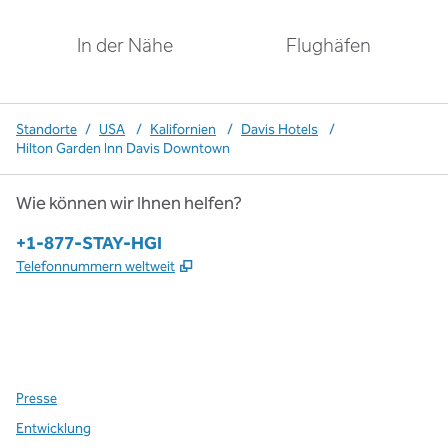
In der Nähe
Flughäfen
Standorte
/
USA
/
Kalifornien
/
Davis Hotels
/
Hilton Garden Inn Davis Downtown
Wie können wir Ihnen helfen?
Telefon:
+1-877-STAY-HGI
,
Öffnet eine neue Registerkarte
Telefonnummern weltweit
x
Facebook
Instagram
,
Öffnet eine neue Registerkarte
,
Öffnet eine neue Registerkarte
,
Öffnet eine neue Registerkarte
Presse
Entwicklung