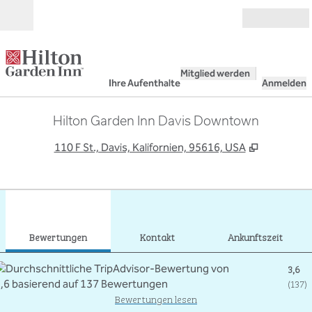
Weiter zum Inhalt
Geöffnet
Mitglied werden
Ihre Aufenthalte
Anmelden
Hilton Garden Inn Davis Downtown
,
Öffnet ei
110 F St., Davis, Kalifornien, 95616, USA
1
/
12
Vorheriges Bild
Näch
1 von 12
Kontakt
Bewertungen
Kontakt
Ankunftszeit
3,6
(
137
)
Bewertungen lesen