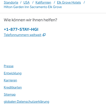
Standorte
/
USA
/
Kalifornien
/
Elk Grove Hotels
/
Hilton Garden Inn Sacramento Elk Grove
Wie können wir Ihnen helfen?
Telefon:
+1-877-STAY-HGI
,
Öffnet eine neue Registerkarte
Telefonnummern weltweit
x
Facebook
Instagram
,
Öffnet eine neue Registerkarte
,
Öffnet eine neue Registerkarte
,
Öffnet eine neue Registerkarte
Presse
Entwicklung
Karrieren
Kreditkarten
Sitemap
globalen Datenschutzerklärung