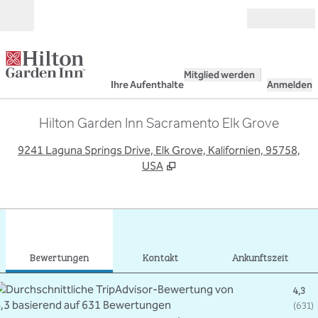
Weiter zum Inhalt
Geöffnet
Mitglied werden
Ihre Aufenthalte
Anmelden
Hilton Garden Inn Sacramento Elk Grove
,
Ö
9241 Laguna Springs Drive, Elk Grove, Kalifornien, 95758,
USA
1
/
12
Vorheriges Bild
Näch
1 von 12
Kontakt
Bewertungen
Kontakt
Ankunftszeit
4,3
(
631
)