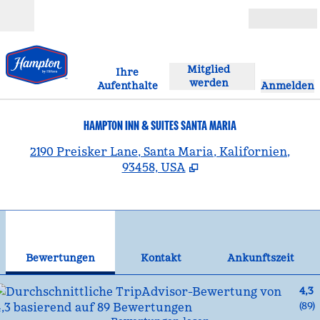
Weiter zum Inhalt
Geöffnet
Mitglied
Ihre
werden
Aufenthalte
Anmelden
HAMPTON INN & SUITES SANTA MARIA
,
Ö
2190 Preisker Lane, Santa Maria, Kalifornien,
93458, USA
1
/
12
Vorheriges Bild
Näc
1 von 12
Kontakt
Bewertungen
Kontakt
Ankunftszeit
4,3
(
89
)