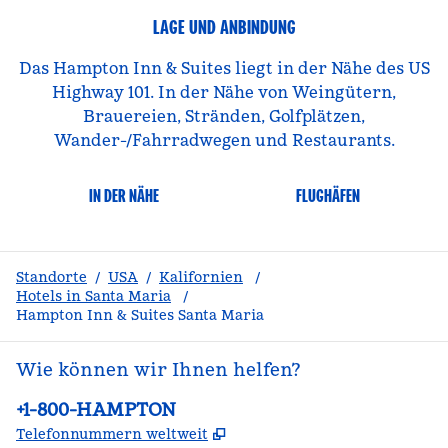
LAGE UND ANBINDUNG
Das Hampton Inn & Suites liegt in der Nähe des US
Highway 101. In der Nähe von Weingütern,
Brauereien, Stränden, Golfplätzen,
Wander-/Fahrradwegen und Restaurants.
IN DER NÄHE
FLUGHÄFEN
Standorte
/
USA
/
Kalifornien
/
Hotels in Santa Maria
/
Hampton Inn & Suites Santa Maria
Wie können wir Ihnen helfen?
Telefon:
+1-800-HAMPTON
,
Öffnet eine neue Register
Telefonnummern weltweit