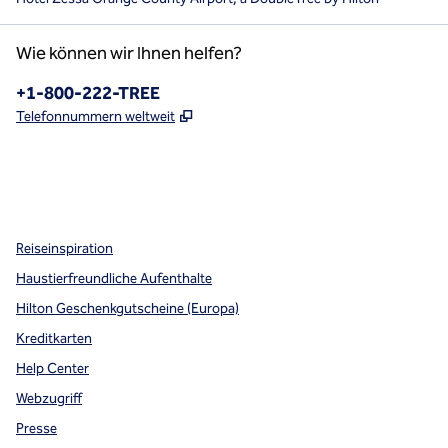
Wie können wir Ihnen helfen?
Telefon:
+1-800-222-TREE
,
Öffnet eine neue Registerkarte
Telefonnummern weltweit
x
Facebook
Instagram
,
Öffnet eine neue Registerkarte
,
Öffnet eine neue Registerkarte
,
Öffnet eine neue Registerkarte
Reiseinspiration
Haustierfreundliche Aufenthalte
Hilton Geschenkgutscheine (Europa)
Kreditkarten
Help Center
Webzugriff
Presse