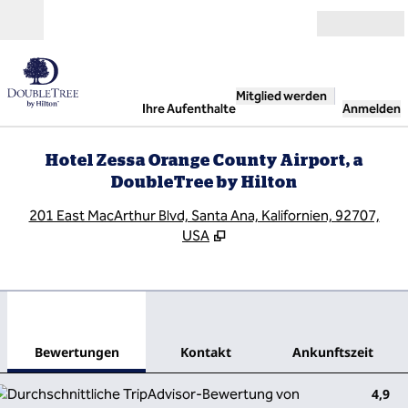
Weiter zum Inhalt
Geöffnet
Mitglied werden
Ihre Aufenthalte
Anmelden
Hotel Zessa Orange County Airport, a
DoubleTree by Hilton
,
Ö
201 East MacArthur Blvd, Santa Ana, Kalifornien, 92707,
USA
1
/
12
Vorheriges Bild
Näch
1 von 12
Kontakt
Bewertungen
Kontakt
Ankunftszeit
4,9