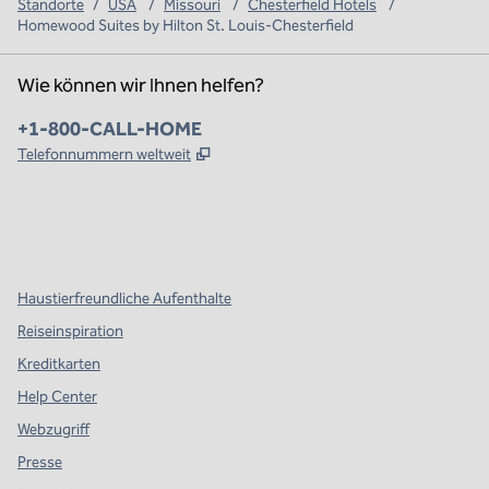
Standorte
/
USA
/
Missouri
/
Chesterfield Hotels
/
Homewood Suites by Hilton St. Louis-Chesterfield
Wie können wir Ihnen helfen?
Telefon:
+1-800-CALL-HOME
,
Öffnet eine neue Registerkarte
Telefonnummern weltweit
x
Facebook
Instagram
,
Öffnet eine neue Registerkarte
,
Öffnet eine neue Registerkarte
,
Öffnet eine neue Registerkarte
Haustierfreundliche Aufenthalte
Reiseinspiration
Kreditkarten
Help Center
Webzugriff
Presse