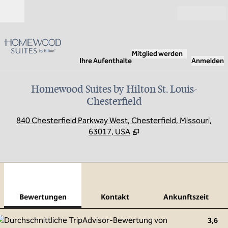
Weiter zum Inhalt
Geöffnet
Mitglied werden
Ihre Aufenthalte
Anmelden
Homewood Suites by Hilton St. Louis-
Chesterfield
,
Ö
840 Chesterfield Parkway West, Chesterfield, Missouri,
63017, USA
1
/
12
Vorheriges Bild
Näch
1 von 12
Kontakt
Bewertungen
Kontakt
Ankunftszeit
3,6