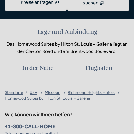
Preise anfragen
suchen
Lage und Anbindung
Das Homewood Suites by Hilton St. Louis – Galleria liegt an
der Clayton Road und am Brentwood Boulevard.
In der Nähe
Flughäfen
Standorte
/
USA
/
Missouri
/
Richmond Heights Hotels
/
Homewood Suites by Hilton St. Louis – Galleria
Wie können wir Ihnen helfen?
Telefon:
+1-800-CALL-HOME
,
Öffnet eine neue Registerkarte
Telefonnummern weltweit