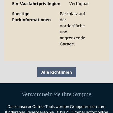
Ein-/Ausfahrtprivilegien
Verfügbar
Sonstige
Parkplatz auf
Parkinformationen
der
Vorderfläche
und
angrenzende
Garage.
Alle Richtlinien
Versammeln Sie Ihre Gruppe
Dank unserer Online-Tools werden Gruppenreisen zum
Kinderspiel. Reservieren Sie 10 bis 25 Zimmer sofort online