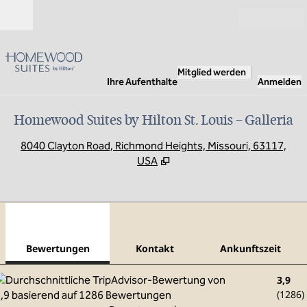
Weiter zum Inhalt
Geöffnet
Mitglied werden
Ihre Aufenthalte
Anmelden
Homewood Suites by Hilton St. Louis – Galleria
,
Ö
8040 Clayton Road, Richmond Heights, Missouri, 63117,
USA
1
/
11
Vorheriges Bild
Näch
1 von 11
Kontakt
Bewertungen
Kontakt
Ankunftszeit
3,9
(
1286
)