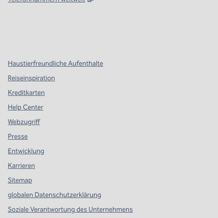
x
Facebook
Instagram
,
Öffnet eine neue Registerkarte
,
Öffnet eine neue Registerkarte
,
Öffnet eine neue Registerkarte
Haustierfreundliche Aufenthalte
Reiseinspiration
Kreditkarten
Help Center
Webzugriff
Presse
Entwicklung
Karrieren
Sitemap
globalen Datenschutzerklärung
Soziale Verantwortung des Unternehmens