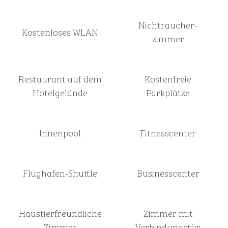
Nichtraucher­
Kostenloses WLAN
zimmer
Restaurant auf dem
Kostenfreie
Hotelgelände
Parkplätze
Innenpool
Fitnesscenter
Flughafen-Shuttle
Business­center
Haustier­freundliche
Zimmer mit
Zimmer
Verbindungstür