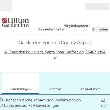
Weiter zum Inhalt
Geöffnet
Mitglied werden
Ihre Aufenthalte
Anmelden
Garden Inn Sonoma County Airport
,
Ö
417 Aviation Boulevard, Santa Rosa, Kalifornien, 95403, USA
1
/
12
Vorheriges Bild
Näch
1 von 12
Kontakt
Bewertungen
Kontakt
Ankunftszeit
4,4
(
779
)