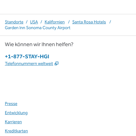
Standorte
/
USA
/
Kalifornien
/
Santa Rosa Hotels
/
Garden Inn Sonoma County Airport
Wie können wir Ihnen helfen?
Telefon:
+1-877-STAY-HGI
,
Öffnet eine neue Registerkarte
Telefonnummern weltweit
x
Facebook
Instagram
,
Öffnet eine neue Registerkarte
,
Öffnet eine neue Registerkarte
,
Öffnet eine neue Registerkarte
Presse
Entwicklung
Karrieren
Kreditkarten