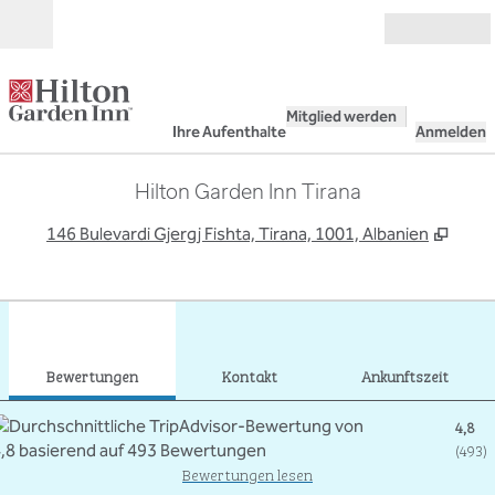
Weiter zum Inhalt
Geöffnet
Mitglied werden
Ihre Aufenthalte
Anmelden
Hilton Garden Inn Tirana
,
Öffn
146 Bulevardi Gjergj Fishta, Tirana, 1001, Albanien
1
/
12
Vorheriges Bild
Näch
1 von 12
Kontakt
Bewertungen
Kontakt
Ankunftszeit
4,8
(
493
)
Bewertungen lesen