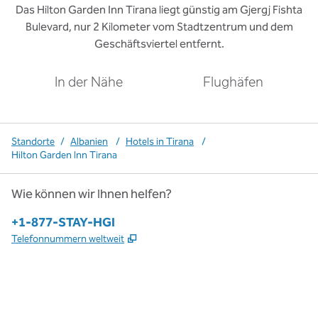
Das Hilton Garden Inn Tirana liegt günstig am Gjergj Fishta
Bulevard, nur 2 Kilometer vom Stadtzentrum und dem
Geschäftsviertel entfernt.
In der Nähe
Flughäfen
Standorte
/
Albanien
/
Hotels in Tirana
/
Hilton Garden Inn Tirana
Wie können wir Ihnen helfen?
Telefon:
+1-877-STAY-HGI
,
Öffnet eine neue Registerkarte
Telefonnummern weltweit
x
Facebook
Instagram
,
Öffnet eine neue Registerkarte
,
Öffnet eine neue Registerkarte
,
Öffnet eine neue Registerkarte