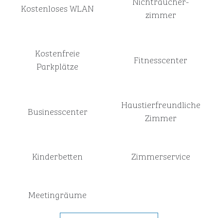
Nichtraucher­
Kostenloses WLAN
zimmer
Kostenfreie
Fitnesscenter
Parkplätze
Haustier­freundliche
Business­center
Zimmer
Kinderbetten
Zimmer­service
Meeting­räume