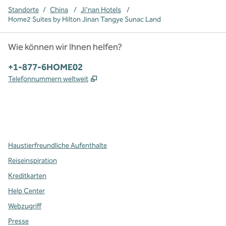
Standorte
/
China
/
Ji'nan Hotels
/
Home2 Suites by Hilton Jinan Tangye Sunac Land
Wie können wir Ihnen helfen?
Telefon:
+1-877-6HOME02
,
Öffnet eine neue Registerkarte
Telefonnummern weltweit
x
Facebook
Instagram
,
Öffnet eine neue Registerkarte
,
Öffnet eine neue Registerkarte
,
Öffnet eine neue Registerkarte
Haustierfreundliche Aufenthalte
Reiseinspiration
Kreditkarten
Help Center
Webzugriff
Presse