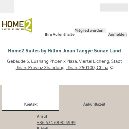
Weiter zum Inhalt
Geöffnet
Mitglied werden
Ihre Aufenthalte
Anmelden
Home2 Suites by Hilton Jinan Tangye Sunac Land
,
Ö
Gebäude 5, Lushang Phoenix Plaza, Viertel Licheng, Stadt
Jinan, Provinz Shandong, Jinan, 250100, China
1
/
12
Vorheriges Bild
Näch
1 von 12
Kontakt
Kontakt
Ankunftszeit
Telefon
Anruf
+86 531 6990 5999
Email
E-Mail