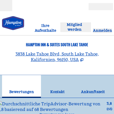
Weiter zum Inhalt
Geöffnet
Mitglied
Ihre
werden
Aufenthalte
Anmelden
HAMPTON INN & SUITES SOUTH LAKE TAHOE
,
Ö
3838 Lake Tahoe Blvd, South Lake Tahoe,
Kalifornien, 96150, USA
1
/
12
Vorheriges Bild
Näc
1 von 12
Kontakt
Bewertungen
Kontakt
Ankunftszeit
3,8
(
68
)