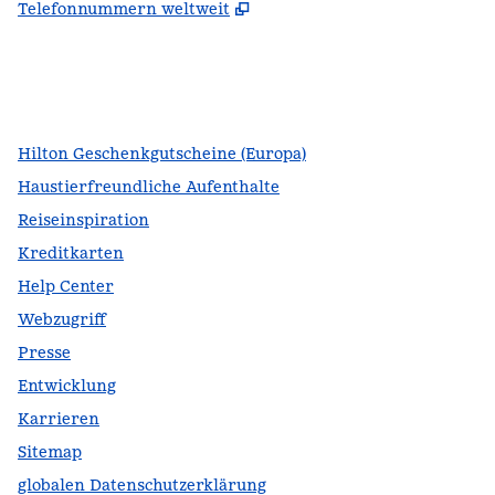
,
Öffnet eine neue Register
Telefonnummern weltweit
Facebook
x
Instagram
,
Öffnet eine neue Registerkarte
,
Öffnet eine neue Registerkarte
,
Öffnet eine neue Registerkarte
Hilton Geschenkgutscheine (Europa)
Haustierfreundliche Aufenthalte
Reiseinspiration
Kreditkarten
Help Center
Webzugriff
Presse
Entwicklung
Karrieren
Sitemap
globalen Datenschutzerklärung