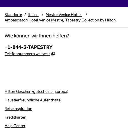
Standorte
/
Italien
/
Mestre Venice Hotels
/
Ambasciatori Hotel Venice Mestre, Tapestry Collection by Hilton
Wie können wir Ihnen helfen?
Telefon:
+1-844-3-TAPESTRY
,
Öffnet eine neue Registerkarte
Telefonnummern weltweit
x
Facebook
Instagram
,
Öffnet eine neue Registerkarte
,
Öffnet eine neue Registerkarte
,
Öffnet eine neue Registerkarte
Hilton Geschenkgutscheine (Europa)
Haustierfreundliche Aufenthalte
Reiseinspiration
Kreditkarten
Help Center