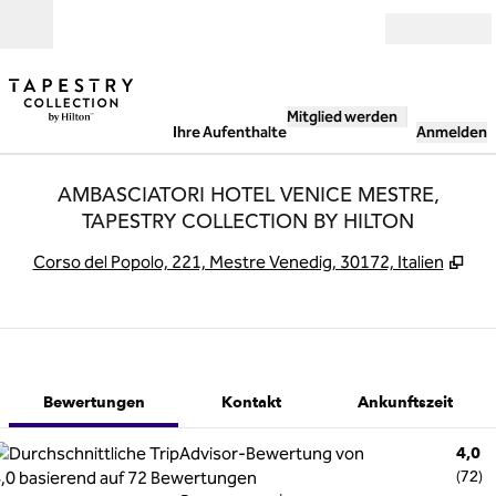
Weiter zum Inhalt
Geöffnet
Mitglied werden
Ihre Aufenthalte
Anmelden
AMBASCIATORI HOTEL VENICE MESTRE,
TAPESTRY COLLECTION BY HILTON
,
Öff
Corso del Popolo, 221, Mestre Venedig, 30172, Italien
1 von 12
1
/
12
Vorheriges Bild
Nächstes Bild
Kontakt
Bewertungen
Kontakt
Ankunftszeit
4,0
(
72
)