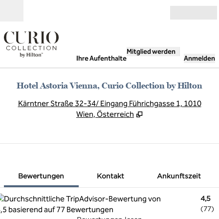
Weiter zum Inhalt
Geöffnet
Mitglied werden
Ihre Aufenthalte
Anmelden
Hotel Astoria Vienna, Curio Collection by Hilton
,
Ö
Kärntner Straße 32-34/ Eingang Führichgasse 1, 1010
Wien, Österreich
1 von 12
1
/
12
Vorheriges Bild
Nächstes Bild
Kontakt
Bewertungen
Kontakt
Ankunftszeit
4,5
(
77
)