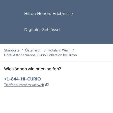
Hilton Honors Erlebnisse
Digitaler Schlüssel
Standorte
/
Österreich
/
Hotels in Wien
/
Hotel Astoria Vienna, Curio Collection by Hilton
Wie können wir Ihnen helfen?
Telefon:
+1-844-HI-CURIO
,
Öffnet eine neue Registerkarte
Telefonnummern weltweit
x
Facebook
Instagram
,
Öffnet eine neue Registerkarte
,
Öffnet eine neue Registerkarte
,
Öffnet eine neue Registerkarte