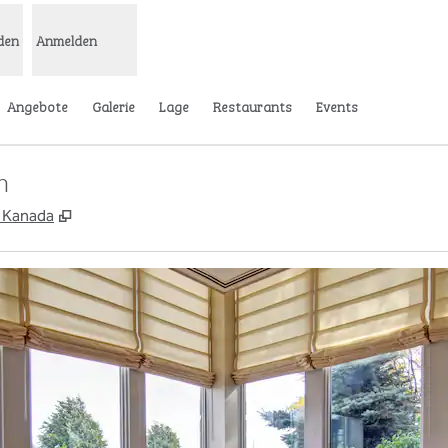
den
Anmelden
Angebote
Galerie
Lage
Restaurants
Events
m
,
Öffnet eine neue Registerkarte
, Kanada