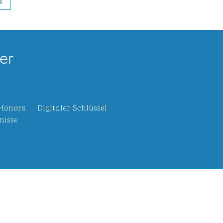
n
er
 Honors
Digitaler Schlüssel
nisse