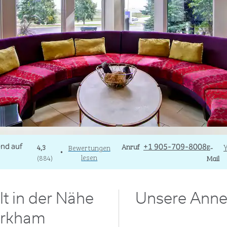
Telefon
Anruf
Email
4,3
Bewertungen
+1 905-709-8008
E-
•
lesen
(
884
)
Mail
lt in der Nähe
Unsere Anne
arkham