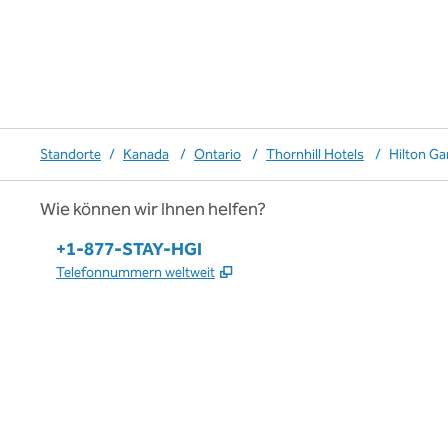
Standorte
/
Kanada
/
Ontario
/
Thornhill Hotels
/
Hilton G
Wie können wir Ihnen helfen?
Telefon:
+1-877-STAY-HGI
,
Öffnet eine neue Registerkar
Telefonnummern weltweit
x
Facebook
Instagram
,
Öffnet eine neue Registerkarte
,
Öffnet eine neue Registerkarte
,
Öffnet eine neue Registerkarte