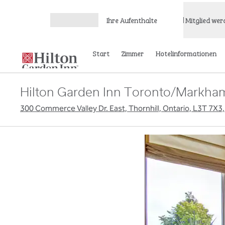
Weiter zum Inhalt
Ihre Aufenthalte
Mitglied wer
Menü öffnen
Start
Zimmer
Hotelinformationen
Hilton Garden Inn Toronto/Markha
300 Commerce Valley Dr. East, Thornhill, Ontario, L3T 7X3