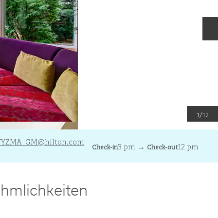
N
1
/
12
YYZMA_GM
@hilton.com
3 pm
→
12 pm
Check-in
Check-out
hmlichkeiten