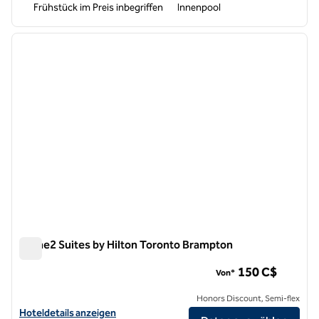
Frühstück im Preis inbegriffen
Innenpool
1
/
12
Vorheriges Bild
nächste
1 von 12
Home2 Suites by Hilton Toronto Brampton
Home2 Suites by Hilton Toronto Brampton
150 C$
Von*
Honors Discount, Semi-flex
Hoteldetails für Home2 Suites by Hilton Toronto Brampton anzeigen
Hoteldetails anzeigen