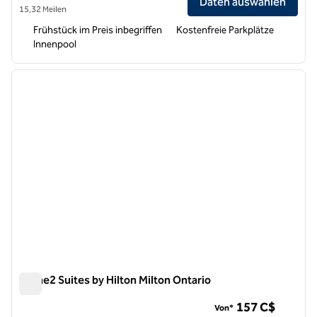
Daten auswählen
15,32 Meilen
Frühstück im Preis inbegriffen
Kostenfreie Parkplätze
Innenpool
1
/
12
Vorheriges Bild
nächste
1 von 12
Home2 Suites by Hilton Milton Ontario
Home2 Suites by Hilton Milton Ontario
157 C$
Von*