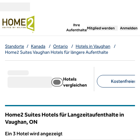
Weiter zum Inhalt
,
öffnet neue Registerka
Ihre
Mitglied werden
Anmelden
Aufenthalte
Standorte
/
Kanada
/
Ontario
/
Hotels in Vaughan
/
Home2 Suites Vaughan Hotels für längere Aufenthalte
Hotels
Kostenfreies F
vergleichen
Empfohlene Filter
Home2 Suites Hotels für Langzeitaufenthalte in
Vaughan,
ON
Ontario
Ein 3 Hotel wird angezeigt
1
/
12
Ein 3 Hotel wird angezeigt