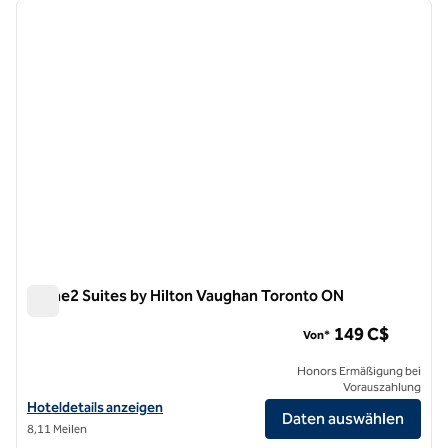
Vorheriges Bild
nächste
1 von 12
Home2 Suites by Hilton Vaughan Toronto ON
Home2 Suites by Hilton Vaughan Toronto ON
149 C$
Von*
Honors Ermäßigung bei
Vorauszahlung
Hoteldetails für Home2 Suites by Hilton Vaughan Toronto ON anzei
Hoteldetails anzeigen
Daten auswählen
8,11 Meilen