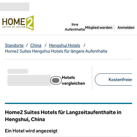
Weiter zum Inhalt
,
öffnet neue Registerka
Ihre
Mitglied werden
Anmelden
Aufenthalte
Standorte
/
China
/
Hengshui Hotels
/
Home2 Suites Hengshui Hotels für längere Aufenthalte
Hotels
Kostenfreies F
vergleichen
Empfohlene Filter
Home2 Suites Hotels für Langzeitaufenthalte in
Hengshui, China
Ein Hotel wird angezeigt
1
/
12
Ein Hotel wird angezeigt