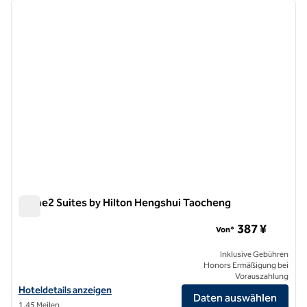
Vorheriges Bild
nächste
1 von 12
Home2 Suites by Hilton Hengshui Taocheng
Home2 Suites by Hilton Hengshui Taocheng
387 ¥
Von*
Inklusive Gebühren
Honors Ermäßigung bei
Vorauszahlung
Hoteldetails für Home2 Suites by Hilton Hengshui Taocheng anzeig
Hoteldetails anzeigen
Daten auswählen
1,45 Meilen