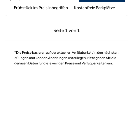
Frühstück im Preis inbegriffen
Kostenfreie Parkplätze
Vorherige Seite, 1 von 1
Nächste Seite, 1 von
Seite
1 von 1
Seite 1 von 1
*Die Preise basieren auf der aktuellen Verfügbarkeit in den nächsten
30 Tagen und können Änderungen unterliegen. Bitte geben Sie die
genauen Daten für die jeweiligen Preise und Verfügbarkeiten ein.