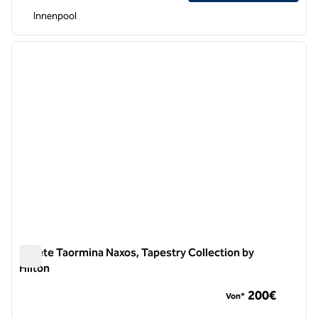
Innenpool
1
/
12
Vorheriges Bild
nächste
1 von 12
Quiete Taormina Naxos, Tapestry Collection by
Hilton
Quiete Taormina Naxos, Tapestry Collection by Hilton
200€
Von*