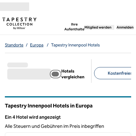
Weiter zum Inhalt
,
öffnet neue Registerka
Ihre
Mitglied werden
Anmelden
Aufenthalte
Standorte
/
Europa
/
Tapestry Innenpool Hotels
Hotels
Kostenfreies Pa
vergleichen
Empfohlene Filter
Tapestry Innenpool Hotels in Europa
Ein 4 Hotel wird angezeigt
Ein 4 Hotel wird angezeigt
Alle Steuern und Gebühren im Preis inbegriffen
1
/
12
Vorheriges Bild
nächste
1 von 12