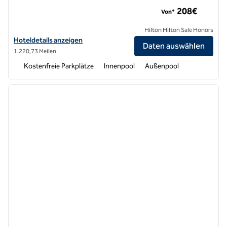
Terradamari Resort & Spa Marina di Modica, Tapestry Collecti
208€
Von*
Hilton Hilton Sale Honors
Hoteldetails für Terradamari Resort & Spa Marina di Modica, Tapestry
Hoteldetails anzeigen
Daten auswählen
1.220,73 Meilen
Kostenfreie Parkplätze
Innenpool
Außenpool
1
/
12
Vorheriges Bild
nächste
1 von 12