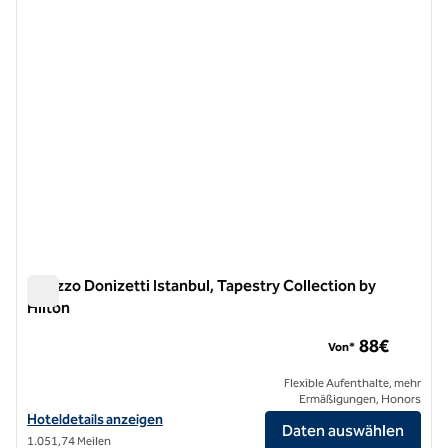
Palazzo Donizetti Istanbul, Tapestry Collection by
Hilton
Palazzo Donizetti Istanbul, Tapestry Collection by Hilton
88€
Von*
Flexible Aufenthalte, mehr
Ermäßigungen, Honors
Hoteldetails zum Palazzo Donizetti Istanbul, Tapestry Collection by 
Hoteldetails anzeigen
Daten auswählen
1.051,74 Meilen