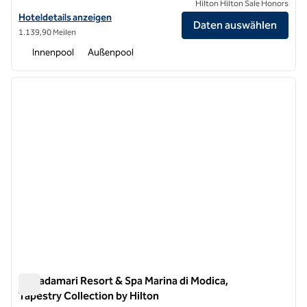
Hilton Hilton Sale Honors
Hoteldetails für Quiete Taormina Naxos, Tapestry Collection by Hilt
Hoteldetails anzeigen
Daten auswählen
1.139,90 Meilen
Innenpool
Außenpool
1
/
12
Vorheriges Bild
nächste
1 von 12
Terradamari Resort & Spa Marina di Modica,
Tapestry Collection by Hilton