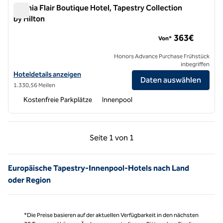
Chania Flair Boutique Hotel, Tapestry Collection
by Hilton
Chania Flair Boutique Hotel, Tapestry Collection by Hilton
363€
Von*
Honors Advance Purchase Frühstück
inbegriffen
Hoteldetails für Chania Flair Boutique Hotel, Tapestry Collection by 
Hoteldetails anzeigen
Daten auswählen
1.330,56 Meilen
Kostenfreie Parkplätze
Innenpool
Vorherige Seite, 1 von 1
Nächste Seite, 1 von
Seite
1 von 1
Seite 1 von 1
Europäische Tapestry-Innenpool-Hotels nach Land
oder Region
*Die Preise basieren auf der aktuellen Verfügbarkeit in den nächsten