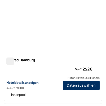
Conrad Hamburg
Conrad Hamburg
252€
Von*
Hilton Hilton Sale Honors
Hoteldetails für das Conrad Hamburg anzeigen
Hoteldetails anzeigen
Daten auswählen
315,74 Meilen
Innenpool
1
/
10
Vorheriges Bild
nächste
1 von 10