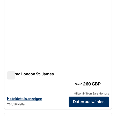
Conrad London St. James
Conrad London St. James
260 GBP
Von*
Hilton Hilton Sale Honors
Hoteldetails für das Conrad London St. James anzeigen
Hoteldetails anzeigen
Daten auswählen
764,18 Meilen
1
/
11
Vorheriges Bild
nächste
1 von 11