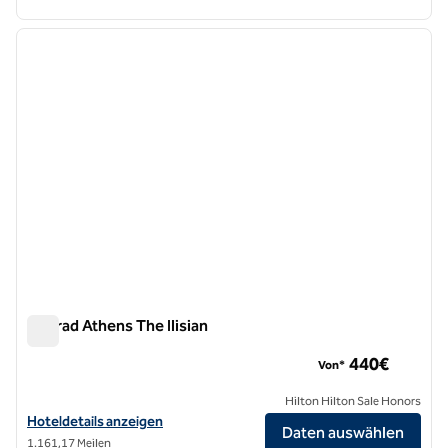
1
/
12
Vorheriges Bild
nächste
1 von 12
Conrad Athens The Ilisian
Conrad Athens The Ilisian
440€
Von*
Hilton Hilton Sale Honors
Hoteldetails zum Conrad Athens The Ilisian anzeigen
Hoteldetails anzeigen
Daten auswählen
1.161,17 Meilen