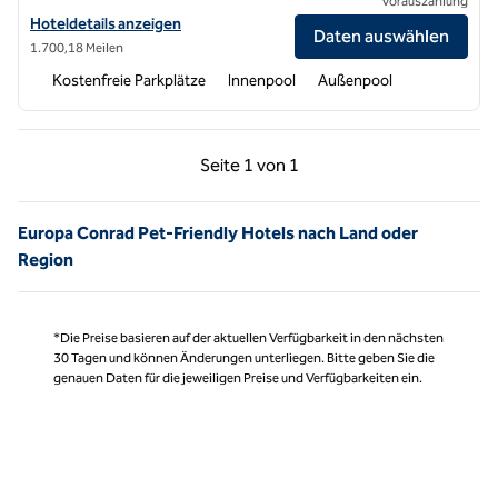
Vorauszahlung
Hoteldetails zum Conrad Algarve anzeigen
Hoteldetails anzeigen
Daten auswählen
1.700,18 Meilen
Kostenfreie Parkplätze
Innenpool
Außenpool
Vorherige Seite, 1 von 1
Nächste Seite, 1 von
Seite
1 von 1
Seite 1 von 1
Europa Conrad Pet-Friendly Hotels nach Land oder
Region
*Die Preise basieren auf der aktuellen Verfügbarkeit in den nächsten
30 Tagen und können Änderungen unterliegen. Bitte geben Sie die
genauen Daten für die jeweiligen Preise und Verfügbarkeiten ein.