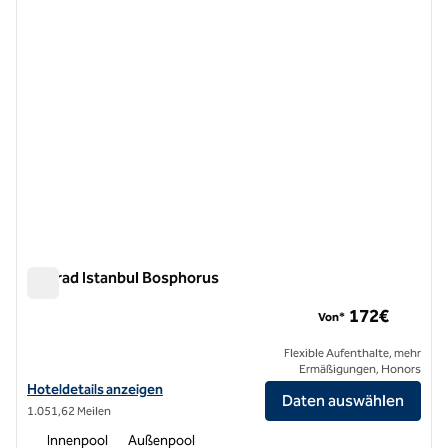
Conrad Istanbul Bosphorus
Conrad Istanbul Bosphorus
172€
Von*
Flexible Aufenthalte, mehr
Ermäßigungen, Honors
Hoteldetails für das Conrad Istanbul Bosphorus anzeigen
Hoteldetails anzeigen
Daten auswählen
1.051,62 Meilen
Innenpool
Außenpool