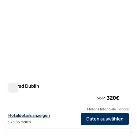
Conrad Dublin
Conrad Dublin
320€
Von*
Hilton Hilton Sale Honors
Hoteldetails für das Conrad Dublin anzeigen
Hoteldetails anzeigen
Daten auswählen
973,85 Meilen
1
/
13
Vorheriges Bild
nächste
1 von 13