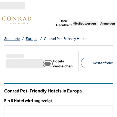
Weiter zum Inhalt
,
öffnet neue Registerka
Ihre
Mitglied werden
Anmelden
Aufenthalte
Standorte
/
Europa
/
Conrad Pet-Friendly Hotels
Hotels
Kostenfreies Pa
vergleichen
Empfohlene Filter
Conrad Pet-Friendly Hotels in Europa
Ein 6 Hotel wird angezeigt
1
/
12
Ein 6 Hotel wird angezeigt
Vorheriges Bild
nächste
1 von 12