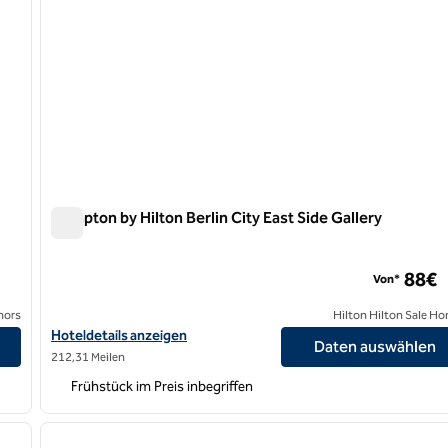
Hampton by Hilton Berlin City East Side Gallery
Hampton by Hilton Berlin City East Side Gallery
88€
Von*
nors
Hilton Hilton Sale Ho
platz anzeigen
Hoteldetails für Hampton by Hilton Berlin City East Side Gallery 
Hoteldetails anzeigen
Daten auswählen
212,31 Meilen
Frühstück im Preis inbegriffen
/
12
1
nächstes Bild
Vorheriges Bild
1 von 12