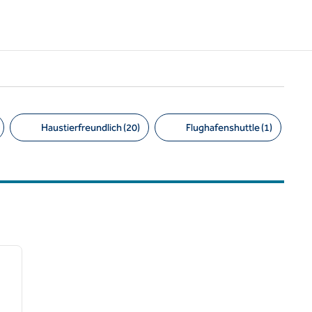
Haustierfreundlich (20)
Flughafenshuttle (1)
/
12
nächstes Bild