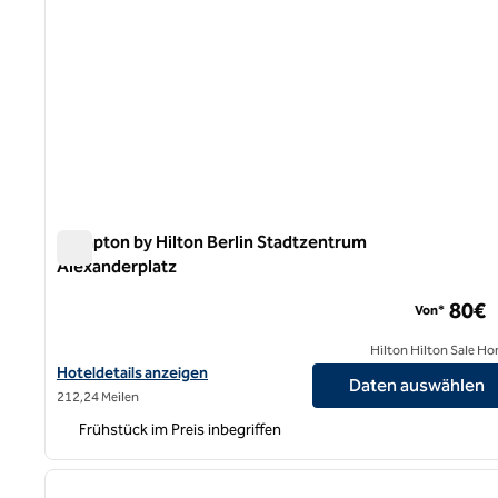
Hampton by Hilton Berlin Stadtzentrum
Alexanderplatz
Hampton by Hilton Berlin Stadtzentrum Alexanderplatz
80€
Von*
Hilton Hilton Sale Ho
Hoteldetails für Hampton by Hilton Berlin City Centre Alexander
Hoteldetails anzeigen
Daten auswählen
212,24 Meilen
Frühstück im Preis inbegriffen
1
Vorheriges Bild
1 von 12