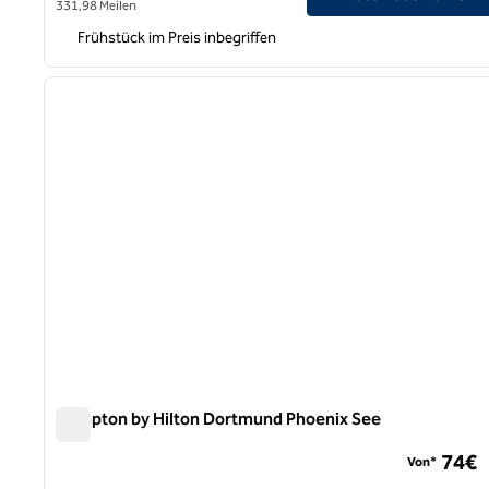
331,98 Meilen
Frühstück im Preis inbegriffen
1
Vorheriges Bild
1 von 12
Hampton by Hilton Dortmund Phoenix See
Hampton by Hilton Dortmund Phoenix See
74€
Von*