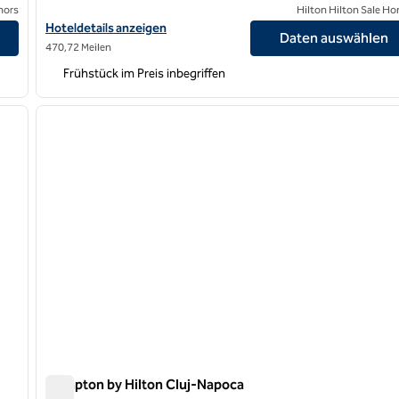
nors
Hilton Hilton Sale Ho
igen
Hoteldetails für Hampton by Hilton Budapest City Centre anzei
Hoteldetails anzeigen
Daten auswählen
470,72 Meilen
Frühstück im Preis inbegriffen
/
12
1
nächstes Bild
Vorheriges Bild
1 von 12
Hampton by Hilton Cluj-Napoca