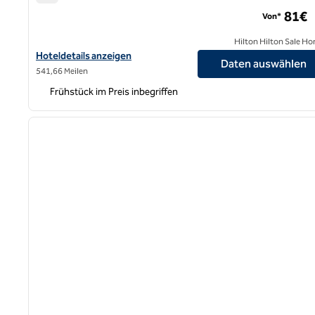
Hampton by Hilton Aachen Tivoli
81€
Von*
Hilton Hilton Sale Ho
Hoteldetails für Hampton by Hilton Aachen Tivoli anzeigen
Hoteldetails anzeigen
Daten auswählen
541,66 Meilen
Frühstück im Preis inbegriffen
1
Vorheriges Bild
1 von 12