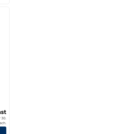
1
/
9
nächstes Bild
st
 30.
ach.