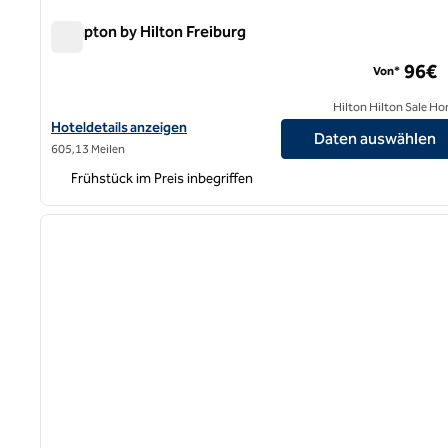
Hampton by Hilton Freiburg
Hampton by Hilton Freiburg
96€
Von*
Hilton Hilton Sale Ho
Hoteldetails für Hampton by Hilton Freiburg anzeigen
Hoteldetails anzeigen
Daten auswählen
605,13 Meilen
Frühstück im Preis inbegriffen
1
Vorheriges Bild
1 von 11