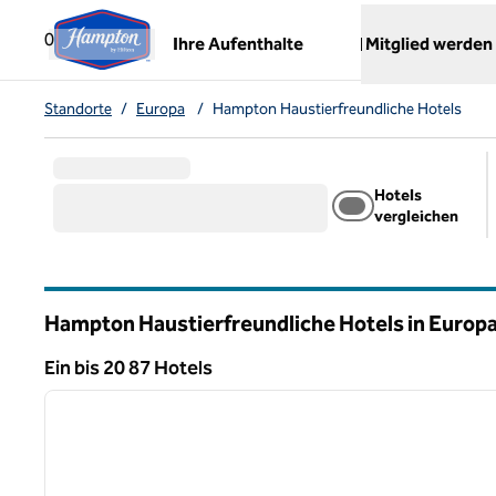
Weiter zum Inhalt
,
öffnet neue Registerkarte
0
Ihre Aufenthalte
Mitglied werden
Standorte
/
Europa
/
Hampton Haustierfreundliche Hotels
Hotels
vergleichen
Hampton Haustierfreundliche Hotels in Europ
Ein bis 20 87 Hotels
1
Ein 87 Hotel wird angezeigt
Vorheriges Bild
1 von 12