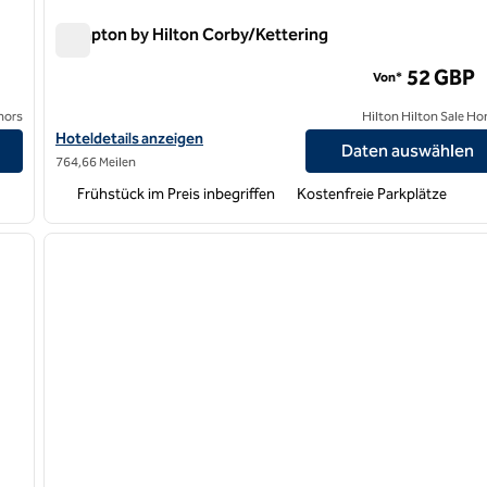
Hampton by Hilton Corby/Kettering
Hampton by Hilton Corby/Kettering
52 GBP
Von*
nors
Hilton Hilton Sale Ho
Hoteldetails für Hampton by Hilton Corby/Kettering anzeigen
Hoteldetails anzeigen
Daten auswählen
764,66 Meilen
Frühstück im Preis inbegriffen
Kostenfreie Parkplätze
/
11
1
nächstes Bild
Vorheriges Bild
1 von 12