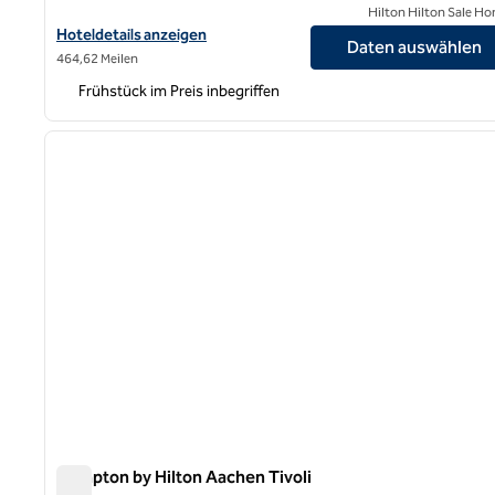
Hilton Hilton Sale Ho
Hoteldetails für Hampton by Hilton Dortmund Phoenix See anze
Hoteldetails anzeigen
Daten auswählen
464,62 Meilen
Frühstück im Preis inbegriffen
1
Vorheriges Bild
1 von 12
Hampton by Hilton Aachen Tivoli