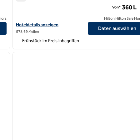
Hampton by Hilton Cluj-Napoca
360 L
Von*
nors
Hilton Hilton Sale Ho
Hoteldetails für Hampton by Hilton Cluj-Napoca anzeigen
Hoteldetails anzeigen
Daten auswählen
578,69 Meilen
Frühstück im Preis inbegriffen
/
12
1
nächstes Bild
Vorheriges Bild
1 von 12