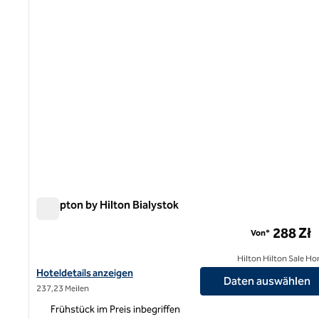
Hampton by Hilton Bialystok
Hampton by Hilton Bialystok
288 Zł
Von*
Hilton Hilton Sale Ho
Hoteldetails für Hampton by Hilton Bialystok anzeigen
Hoteldetails anzeigen
Daten auswählen
237,23 Meilen
Frühstück im Preis inbegriffen