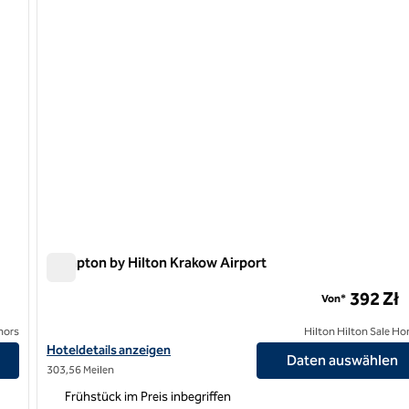
Hampton by Hilton Krakow Airport
Hampton by Hilton Krakow Airport
392 Zł
Von*
nors
Hilton Hilton Sale Ho
Hoteldetails für Hampton by Hilton Krakow Airport anzeigen
Hoteldetails anzeigen
Daten auswählen
303,56 Meilen
Frühstück im Preis inbegriffen