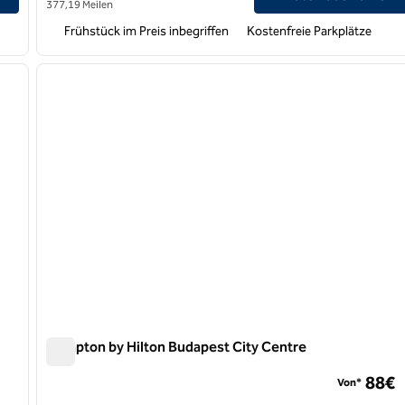
377,19 Meilen
Frühstück im Preis inbegriffen
Kostenfreie Parkplätze
/
12
1
nächstes Bild
Vorheriges Bild
1 von 12
Hampton by Hilton Budapest City Centre
Hampton by Hilton Budapest City Centre
88€
Von*