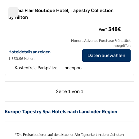
Chania Flair Boutique Hotel, Tapestry Collection
by Hilton
Chania Flair Boutique Hotel, Tapestry Collection by Hilton
348€
Von*
Honors Advance Purchase Frühstück
inbegriffen
Hoteldetails für Chania Flair Boutique Hotel, Tapestry Collection by 
Hoteldetails anzeigen
Daten auswählen
1.330,56 Meilen
Kostenfreie Parkplätze
Innenpool
Vorherige Seite, 1 von 1
Nächste Seite, 1 von
Seite
1 von 1
Seite 1 von 1
Europe Tapestry Spa Hotels nach Land oder Region
*Die Preise basieren auf der aktuellen Verfügbarkeit in den nächsten