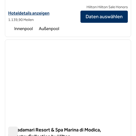
Hilton Hilton Sale Honors
Hoteldetails für Quiete Taormina Naxos, Tapestry Collection by Hilt
Hoteldetails anzeigen
Daten auswählen
1.139,90 Meilen
Innenpool
Außenpool
1
/
12
Vorheriges Bild
nächste
1 von 12
Terradamari Resort & Spa Marina di Modica,