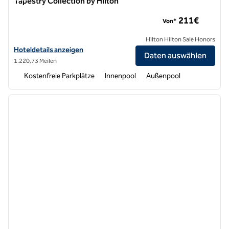
Tapestry Collection by Hilton
Terradamari Resort & Spa Marina di Modica, Tapestry Collecti
211€
Von*
Hilton Hilton Sale Honors
Hoteldetails für Terradamari Resort & Spa Marina di Modica, Tapestry
Hoteldetails anzeigen
Daten auswählen
1.220,73 Meilen
Kostenfreie Parkplätze
Innenpool
Außenpool
1
/
12
Vorheriges Bild
nächste
1 von 12