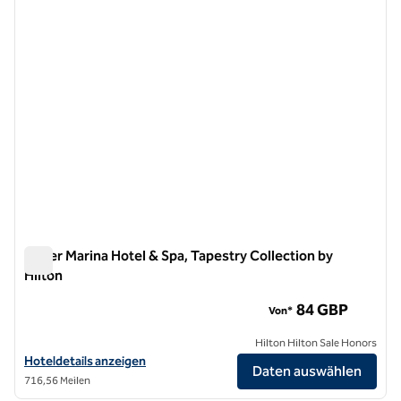
Dover Marina Hotel & Spa, Tapestry Collection by
Hilton
Dover Marina Hotel & Spa, Tapestry Collection by Hilton
84 GBP
Von*
Hilton Hilton Sale Honors
Hoteldetails für Dover Marina Hotel & Spa, Tapestry Collection by Hi
Hoteldetails anzeigen
Daten auswählen
716,56 Meilen
1
/
12