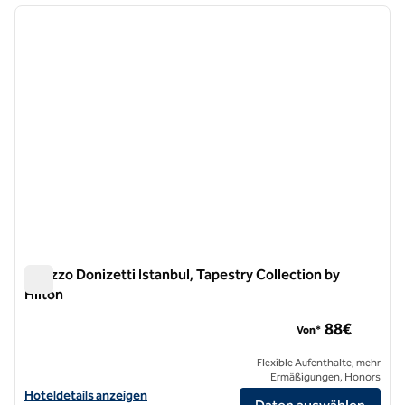
Vorheriges Bild
nächste
1 von 12
Palazzo Donizetti Istanbul, Tapestry Collection by
Hilton
Palazzo Donizetti Istanbul, Tapestry Collection by Hilton
88€
Von*
Flexible Aufenthalte, mehr
Ermäßigungen, Honors
Hoteldetails zum Palazzo Donizetti Istanbul, Tapestry Collection by 
Hoteldetails anzeigen