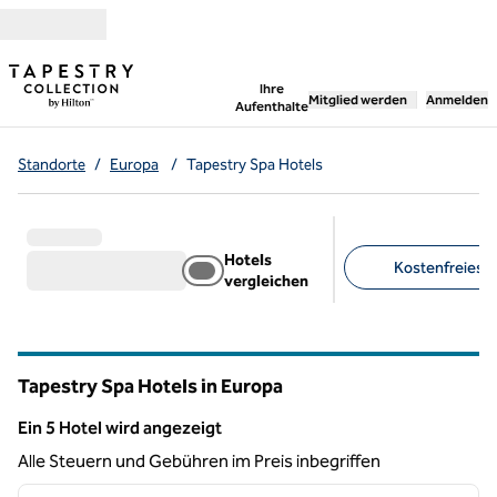
Weiter zum Inhalt
,
öffnet neue Registerka
Ihre
Mitglied werden
Anmelden
Aufenthalte
Standorte
/
Europa
/
Tapestry Spa Hotels
Hotels
Kostenfreies Pa
vergleichen
Empfohlene Filter
Tapestry Spa Hotels in Europa
Ein 5 Hotel wird angezeigt
Ein 5 Hotel wird angezeigt
Alle Steuern und Gebühren im Preis inbegriffen
1
/
12
Vorheriges Bild
nächste
1 von 12