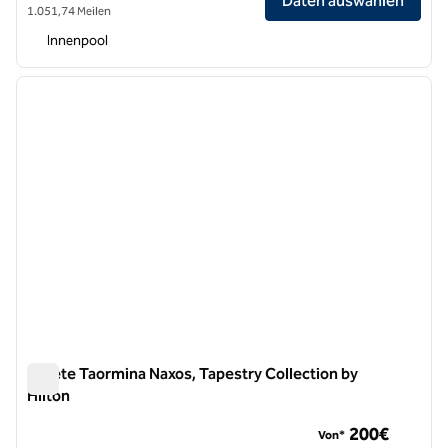
Daten auswählen
1.051,74 Meilen
Innenpool
1
/
12
Vorheriges Bild
nächste
1 von 12
Quiete Taormina Naxos, Tapestry Collection by
Hilton
Quiete Taormina Naxos, Tapestry Collection by Hilton
200€
Von*