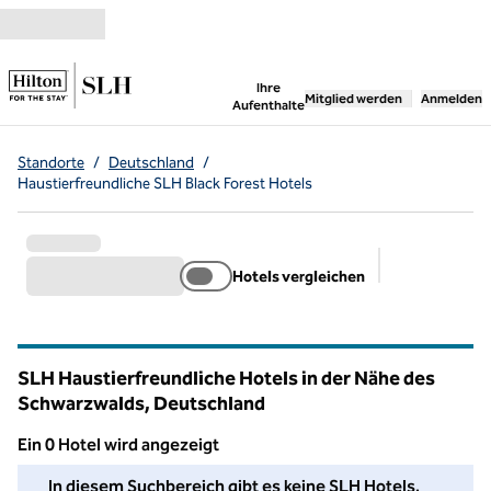
Weiter zum Inhalt
,
öffnet neue Registerka
Ihre
Mitglied werden
Anmelden
Aufenthalte
Standorte
/
Deutschland
/
Haustierfreundliche SLH Black Forest Hotels
Hotels vergleichen
Empfohlene Fi
SLH Haustierfreundliche Hotels in der Nähe des
Schwarzwalds, Deutschland
Ein 0 Hotel wird angezeigt
Wir konnten in diesem Bereich kein Hotel für Sie finden. Pass
In diesem Suchbereich gibt es keine SLH Hotels.