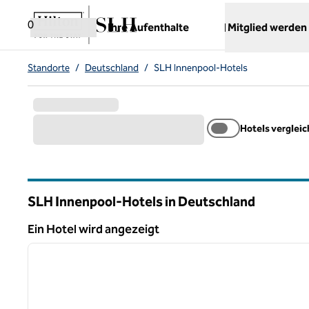
Weiter zum Inhalt
,
öffnet neue Registerkarte
0
Ihre Aufenthalte
Mitglied werden
Standorte
/
Deutschland
/
SLH Innenpool-Hotels
Hotels verglei
SLH Innenpool-Hotels in Deutschland
Ein Hotel wird angezeigt
1
Ein Hotel wird angezeigt
Vorheriges Bild
1 von 10