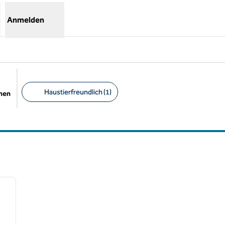
Anmelden
Haustierfreundlich (1)
chen
Empfohlene Filter
/
10
nächstes Bild