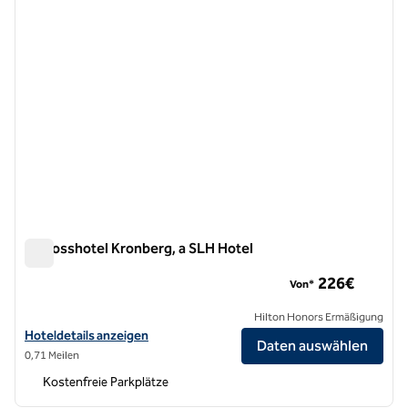
Schlosshotel Kronberg, a SLH Hotel
Schlosshotel Kronberg, a SLH Hotel
226€
Von*
Hilton Honors Ermäßigung
Hoteldetails für Schlosshotel Kronberg, a SLH Hotel anzeigen
Hoteldetails anzeigen
Daten auswählen
0,71 Meilen
Kostenfreie Parkplätze