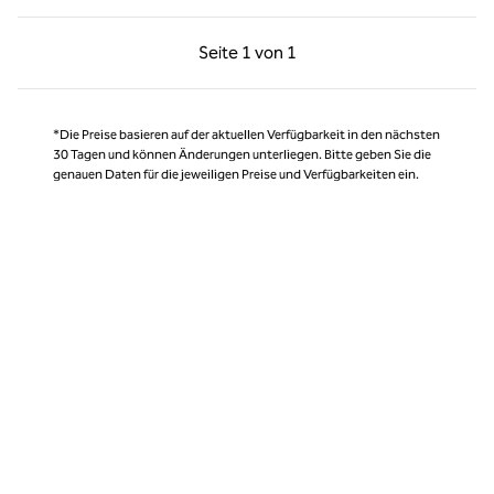
Vorherige Seite, 1 von 1
Nächste Seite, 1 von
Seite
1 von 1
Seite 1 von 1
*Die Preise basieren auf der aktuellen Verfügbarkeit in den nächsten
30 Tagen und können Änderungen unterliegen. Bitte geben Sie die
genauen Daten für die jeweiligen Preise und Verfügbarkeiten ein.