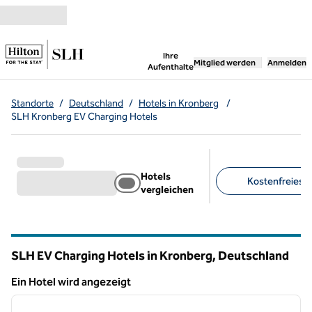
Weiter zum Inhalt
,
öffnet neue Registerka
Ihre
Mitglied werden
Anmelden
Aufenthalte
Standorte
/
Deutschland
/
Hotels in Kronberg
/
SLH Kronberg EV Charging Hotels
Hotels
Kostenfreies Pa
vergleichen
Empfohlene Filter
SLH EV Charging Hotels in Kronberg, Deutschland
Ein Hotel wird angezeigt
1
/
10
Ein Hotel wird angezeigt
Vorheriges Bild
nächste
1 von 10