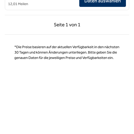
Daten auswählen
12,01 Meilen
Vorherige Seite, 1 von 1
Nächste Seite, 1 von
Seite
1 von 1
Seite 1 von 1
*Die Preise basieren auf der aktuellen Verfügbarkeit in den nächsten
30 Tagen und können Änderungen unterliegen. Bitte geben Sie die
genauen Daten für die jeweiligen Preise und Verfügbarkeiten ein.