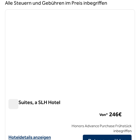
Alle Steuern und Gebühren im Preis inbegriffen
1
/
12
Vorheriges Bild
nächste
1 von 12
A77 Suites, a SLH Hotel
A77 Suites, a SLH Hotel
246€
Von*
Honors Advance Purchase Frühstück
inbegriffen
Hoteldetails für A77 Suites, a SLH Hotel anzeigen
Hoteldetails anzeigen