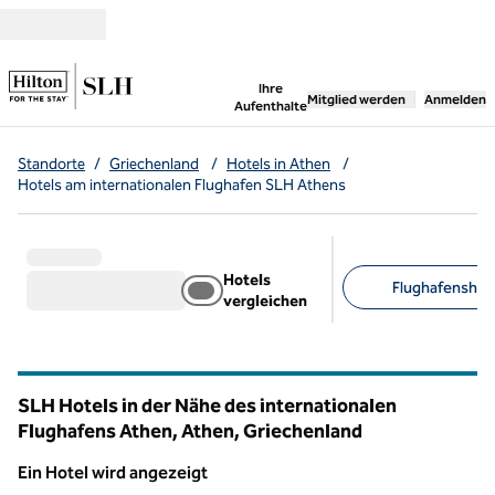
Weiter zum Inhalt
,
öffnet neue Registerka
Ihre
Mitglied werden
Anmelden
Aufenthalte
Standorte
/
Griechenland
/
Hotels in Athen
/
Hotels am internationalen Flughafen SLH Athens
Hotels
Flughafenshuttl
vergleichen
Empfohlene Filter
SLH Hotels in der Nähe des internationalen
Flughafens Athen, Athen, Griechenland
Ein Hotel wird angezeigt
Ein Hotel wird angezeigt