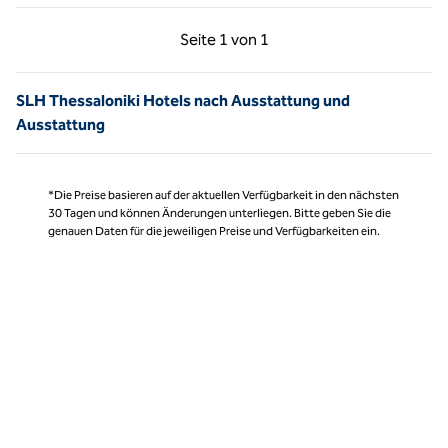
Vorherige Seite, 1 von 1
Nächste Seite, 1 von
Seite
1 von 1
Seite 1 von 1
SLH Thessaloniki Hotels nach Ausstattung und
Ausstattung
*Die Preise basieren auf der aktuellen Verfügbarkeit in den nächsten
30 Tagen und können Änderungen unterliegen. Bitte geben Sie die
genauen Daten für die jeweiligen Preise und Verfügbarkeiten ein.