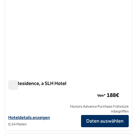
ON Residence, a SLH Hotel
ON Residence, a SLH Hotel
188€
Von*
Honors Advance Purchase Frühstück
inbegriffen
Hoteldetails für ON Residence, a SLH Hotel anzeigen
Hoteldetails anzeigen
Daten auswählen
0,54 Meilen
1
/
12
Vorheriges Bild
nächste
1 von 12