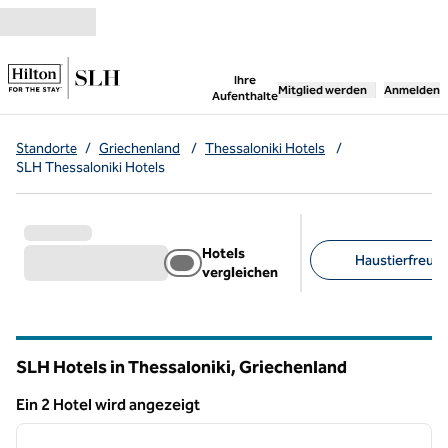
Weiter zum Inhalt
,
öffnet neue Registerka
Ihre
Mitglied werden
Anmelden
Aufenthalte
Standorte
/
Griechenland
/
Thessaloniki Hotels
/
SLH Thessaloniki Hotels
Hotels
Haustierfreundl
vergleichen
Empfohlene Filter
SLH Hotels in Thessaloniki, Griechenland
Ein 2 Hotel wird angezeigt
1
/
12
Ein 2 Hotel wird angezeigt
Vorheriges Bild
nächste
1 von 12