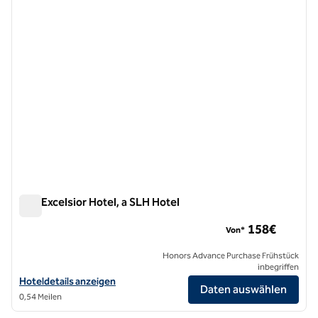
The Excelsior Hotel, a SLH Hotel
The Excelsior Hotel, a SLH Hotel
158€
Von*
Honors Advance Purchase Frühstück
inbegriffen
Hoteldetails für The Excelsior Hotel, a SLH Hotel anzeigen
Hoteldetails anzeigen
Daten auswählen
0,54 Meilen